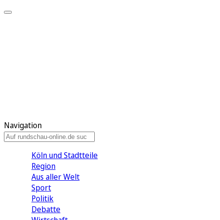
Meine KR
Meine Artikel
Meine Region
Meine Newsletter
Gewinnspiele
Mein Rundschau PLUS
Mein E-Paper
Navigation
Köln und Stadtteile
Region
Aus aller Welt
Sport
Politik
Debatte