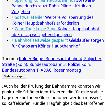
Sperrung Kölner Hauptbahnhof
Software-
Panne durchkreuzt Bahn-Pläne – Kritik an
Vorgehen
Softwarefehler
Weitere Vollsperrung des
Kölner Hauptbahnhofs erforderlich
Zehn Tage keine Züge
Kölner Hauptbahnhof
ab Freitag weitgehend gesperrt
Bahnhof zeitweise gesperrt
Gleisläufer sorgen
für Chaos am Kölner Hauptbahnhof
Themen:
Kölner Ringe
Bundesautobahn 4
Zülpicher
Straße (Köln)
Bundesautobahn 3
Polizei Köln
Bundesautobahn 1
ADAC
Rosenmontag
Mehr anzeigen
„Auch bei der Prüfung der Bahndämme konnten wir
punktuelle Schäden identifizieren, die für eine stabile
Lage der künftigen Gleise behoben werden müssen“,
so Raffelsiefen. Für die Tragfähigkeit des betroffenen