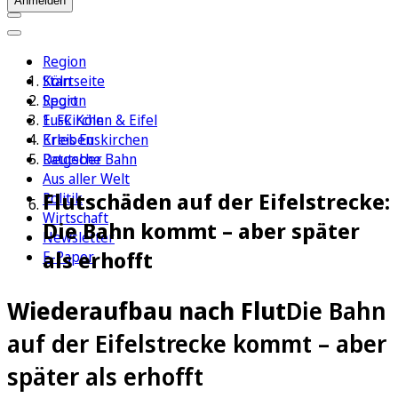
Anmelden
Region
Köln
Startseite
Sport
Region
1. FC Köln
Euskirchen & Eifel
Erleben
Kreis Euskirchen
Ratgeber
Deutsche Bahn
Aus aller Welt
Flutschäden auf der Eifelstrecke:
Politik
Wirtschaft
Die Bahn kommt – aber später
Newsletter
als erhofft
E-Paper
Wiederaufbau nach Flut
Die Bahn
auf der Eifelstrecke kommt – aber
später als erhofft