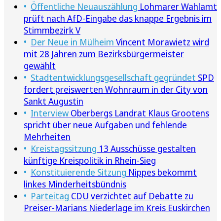
Öffentliche Neuauszählung
Lohmarer Wahlamt
prüft nach AfD-Eingabe das knappe Ergebnis im
Stimmbezirk V
Der Neue in Mülheim
Vincent Morawietz wird
mit 28 Jahren zum Bezirksbürgermeister
gewählt
Stadtentwicklungsgesellschaft gegründet
SPD
fordert preiswerten Wohnraum in der City von
Sankt Augustin
Interview
Oberbergs Landrat Klaus Grootens
spricht über neue Aufgaben und fehlende
Mehrheiten
Kreistagssitzung
13 Ausschüsse gestalten
künftige Kreispolitik in Rhein-Sieg
Konstituierende Sitzung
Nippes bekommt
linkes Minderheitsbündnis
Parteitag
CDU verzichtet auf Debatte zu
Preiser-Marians Niederlage im Kreis Euskirchen