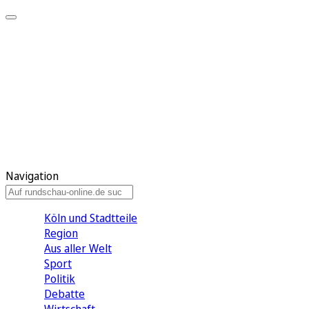
Meine KR
Meine Artikel
Meine Region
Meine Newsletter
Gewinnspiele
Mein Rundschau PLUS
Mein E-Paper
Navigation
Köln und Stadtteile
Region
Aus aller Welt
Sport
Politik
Debatte