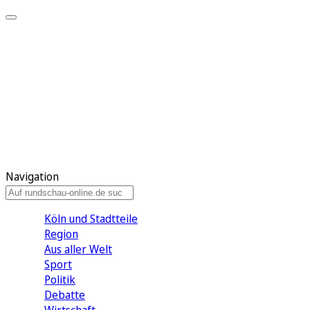
Meine KR
Meine Artikel
Meine Region
Meine Newsletter
Gewinnspiele
Mein Rundschau PLUS
Mein E-Paper
Navigation
Köln und Stadtteile
Region
Aus aller Welt
Sport
Politik
Debatte