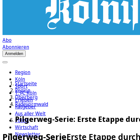
Abo
Abonnieren
Anmelden
Region
Köln
Startseite
Sport
Region
1. FC Köln
Oberberg
Erleben
Radevormwald
Ratgeber
Aus aller Welt
Pilgerweg-Serie: Erste Etappe du
Politik
Wirtschaft
Newsletter
Pilgerweg-Serie
Erste Etappe durc