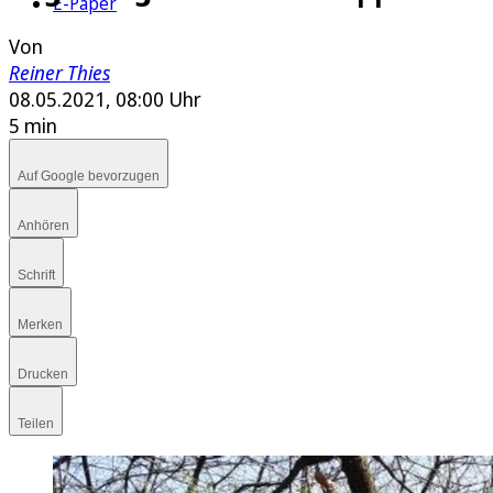
E-Paper
Von
Reiner Thies
08.05.2021, 08:00 Uhr
5 min
Auf Google bevorzugen
Anhören
Schrift
Merken
Drucken
Teilen