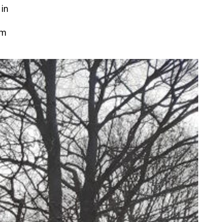
in
im