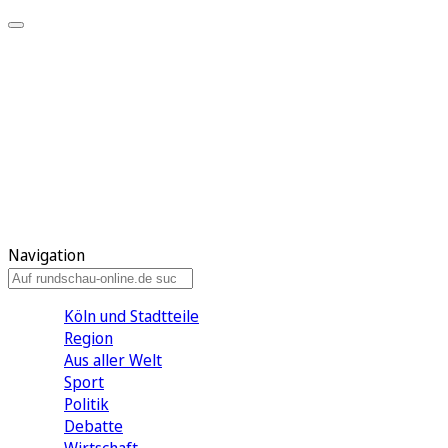
Meine KR
Meine Artikel
Meine Region
Meine Newsletter
Gewinnspiele
Mein Rundschau PLUS
Mein E-Paper
Navigation
Köln und Stadtteile
Region
Aus aller Welt
Sport
Politik
Debatte