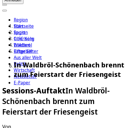
Anmelden
Region
Köln
Startseite
Sport
Region
1. FC Köln
Oberberg
Erleben
Waldbröl
Ratgeber
Elfter Elfter
Aus aller Welt
In Waldbröl-Schönenbach brennt
Politik
Wirtschaft
zum Feierstart der Friesengeist
Newsletter
E-Paper
Sessions-Auftakt
In Waldbröl-
Schönenbach brennt zum
Feierstart der Friesengeist
Von