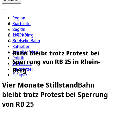
Anmelden
Region
Köln
Startseite
Sport
Region
1. FC Köln
Rhein-Berg
Erleben
Deutsche Bahn
Ratgeber
Bahn bleibt trotz Protest bei
Aus aller Welt
Politik
Sperrung von RB 25 in Rhein-
Wirtschaft
Berg
Newsletter
E-Paper
Vier Monate Stillstand
Bahn
bleibt trotz Protest bei Sperrung
von RB 25