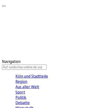
Meine KR
Meine Artikel
Meine Region
Meine Newsletter
Gewinnspiele
Mein Rundschau PLUS
Mein E-Paper
Navigation
Köln und Stadtteile
Region
Aus aller Welt
Sport
Politik
Debatte