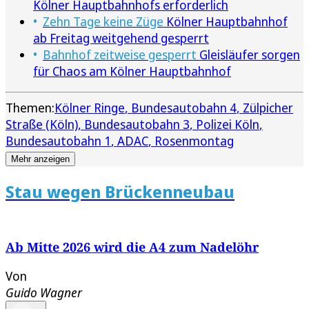
Kölner Hauptbahnhofs erforderlich
Zehn Tage keine Züge
Kölner Hauptbahnhof
ab Freitag weitgehend gesperrt
Bahnhof zeitweise gesperrt
Gleisläufer sorgen
für Chaos am Kölner Hauptbahnhof
Themen:
Kölner Ringe
Bundesautobahn 4
Zülpicher
Straße (Köln)
Bundesautobahn 3
Polizei Köln
Bundesautobahn 1
ADAC
Rosenmontag
Mehr anzeigen
Stau wegen Brückenneubau
Ab Mitte 2026 wird die A4 zum Nadelöhr
Von
Guido Wagner