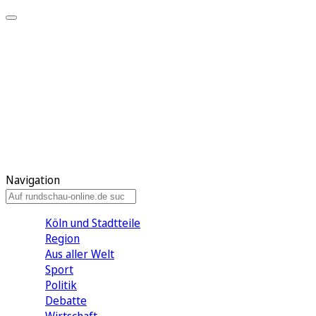
Meine KR
Meine Artikel
Meine Region
Meine Newsletter
Gewinnspiele
Mein Rundschau PLUS
Mein E-Paper
Navigation
Köln und Stadtteile
Region
Aus aller Welt
Sport
Politik
Debatte