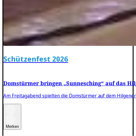
Schützenfest 2026
Domstürmer bringen „Sunnesching“ auf das Hil
Am Freitagabend spielten die Domstürmer auf dem Hilgener 
Merken