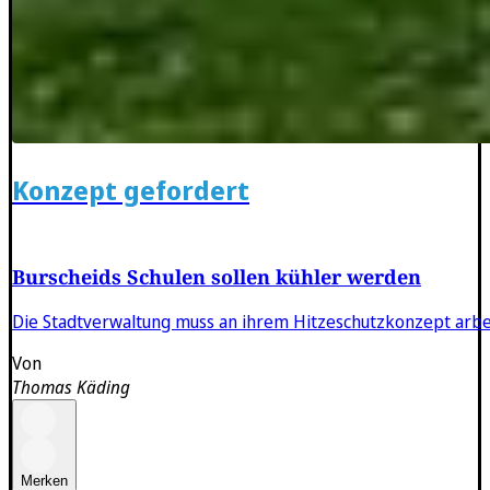
Konzept gefordert
Burscheids Schulen sollen kühler werden
Die Stadtverwaltung muss an ihrem Hitzeschutzkonzept arbei
Von
Thomas Käding
Merken