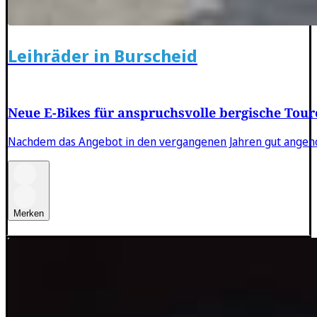
Leihräder in Burscheid
Neue E-Bikes für anspruchsvolle bergische Tour
Nachdem das Angebot in den vergangenen Jahren gut angenom
Merken