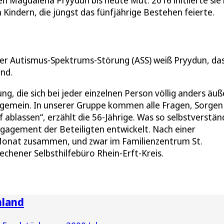
Magdalena Pryydun bis heute Mut. 2016 initiierte sie 
n Kindern, die jüngst das fünfjährige Bestehen feierte.
ner Autismus-Spektrums-Störung (ASS) weiß Pryydun, das
ind.
ng, die sich bei jeder einzelnen Person völlig anders äu
 ungemein. In unserer Gruppe kommen alle Fragen, Sorgen
ablassen“, erzählt die 56-Jährige. Was so selbstverständ
Engagement der Beteiligten entwickelt. Nach einer
onat zusammen, und zwar im Familienzentrum St.
echener Selbsthilfebüro Rhein-Erft-Kreis.
nland