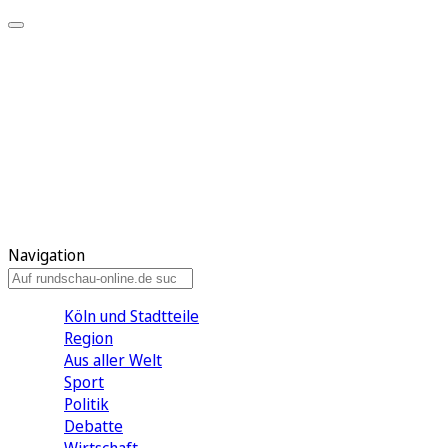
Meine KR
Meine Artikel
Meine Region
Meine Newsletter
Gewinnspiele
Mein Rundschau PLUS
Mein E-Paper
Navigation
Köln und Stadtteile
Region
Aus aller Welt
Sport
Politik
Debatte