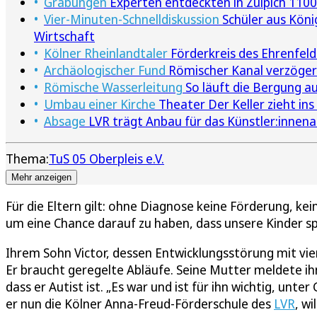
Grabungen
Experten entdeckten in Zülpich 1100
Vier-Minuten-Schnelldiskussion
Schüler aus Köni
Wirtschaft
Kölner Rheinlandtaler
Förderkreis des Ehrenfel
Archäologischer Fund
Römischer Kanal verzöger
Römische Wasserleitung
So läuft die Bergung a
Umbau einer Kirche
Theater Der Keller zieht in
Absage
LVR trägt Anbau für das Künstler:innena
Thema:
TuS 05 Oberpleis e.V.
Mehr anzeigen
Für die Eltern gilt: ohne Diagnose keine Förderung, kei
um eine Chance darauf zu haben, dass unsere Kinder s
Ihrem Sohn Victor, dessen Entwicklungsstörung mit vi
Er braucht geregelte Abläufe. Seine Mutter meldete ih
dass er Autist ist. „Es war und ist für ihn wichtig, unt
er nun die Kölner Anna-Freud-Förderschule des
LVR
, w