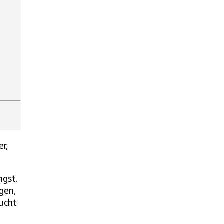
er,
ngst.
gen,
sucht