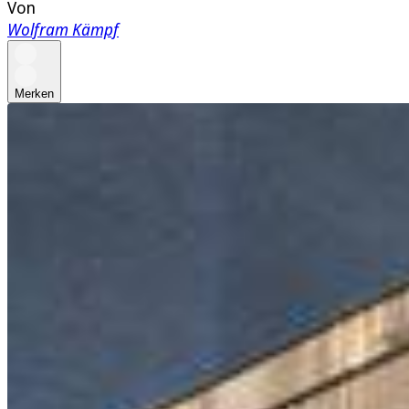
Von
Wolfram Kämpf
Merken