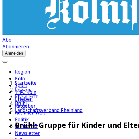
Abo
Abonnieren
Anmelden
Region
Köln
Startseite
Sport
Region
1. FC Köln
Rhein-Erft
Erleben
Brühl
Ratgeber
Landschaftsverband Rheinland
Aus aller Welt
Politik
Brühl: Gruppe für Kinder und El
Wirtschaft
Newsletter