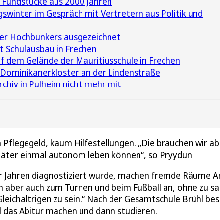
 Fundstücke aus 2000 Jahren
gswinter im Gespräch mit Vertretern aus Politik und
der Hochbunkers ausgezeichnet
t Schulausbau in Frechen
uf dem Gelände der Mauritiusschule in Frechen
s Dominikanerkloster an der Lindenstraße
rchiv in Pulheim nicht mehr mit
n Pflegegeld, kaum Hilfestellungen. „Die brauchen wir ab
päter einmal autonom leben können“, so Pryydun.
er Jahren diagnostiziert wurde, machen fremde Räume A
n aber auch zum Turnen und beim Fußball an, ohne zu sa
er Gleichaltrigen zu sein.“ Nach der Gesamtschule Brühl be
ill das Abitur machen und dann studieren.