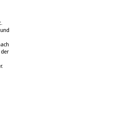
.
 und
nach
 der
r.