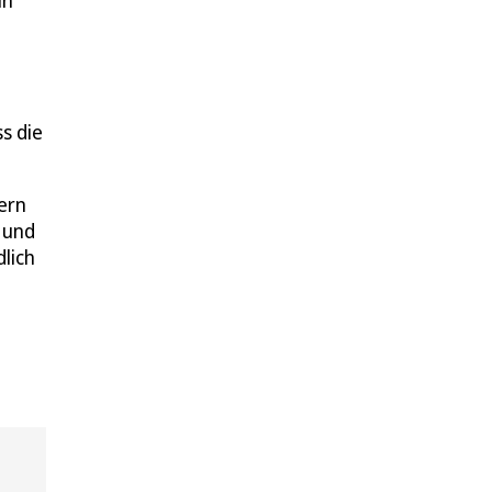
in
s die
ßern
 und
lich