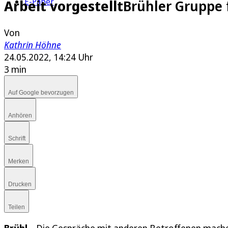
E-Paper
Arbeit vorgestellt
Brühler Gruppe f
Von
Kathrin Höhne
24.05.2022, 14:24 Uhr
3 min
Auf Google bevorzugen
Anhören
Schrift
Merken
Drucken
Teilen