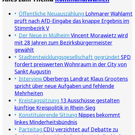
Öffentliche Neuauszählung
Lohmarer Wahlamt
prüft nach AfD-Eingabe das knappe Ergebnis im
Stimmbezirk V
Der Neue in Mülheim
Vincent Morawietz wird
mit 28 Jahren zum Bezirksbürgermeister
gewählt
Stadtentwicklungsgesellschaft gegründet
SPD
fordert preiswerten Wohnraum in der City von
Sankt Augustin
Interview
Oberbergs Landrat Klaus Grootens
spricht über neue Aufgaben und fehlende
Mehrheiten
Kreistagssitzung
13 Ausschüsse gestalten
künftige Kreispolitik in Rhein-Sieg
Konstituierende Sitzung
Nippes bekommt
linkes Minderheitsbündnis
Parteitag
CDU verzichtet auf Debatte zu