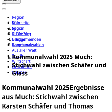
Anmelden
Region
Köln
Startseite
Sport
Region
1. FC Köln
Rhein-Sieg
Erleben
Berggemeinden
Ratgeber
Kommunalwahlen
Aus aller Welt
Kommunalwahl 2025 Much:
Politik
Wirtschaft
Stichwahl zwischen Schäfer und
Newsletter
Glass
E-Paper
Kommunalwahl 2025
Ergebnisse
aus Much: Stichwahl zwischen
Karsten Schäfer und Thomas