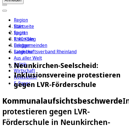
Anmelden
Region
Köln
Startseite
Sport
Region
1. FC Köln
Rhein-Sieg
Erleben
Berggemeinden
Ratgeber
Landschaftsverband Rheinland
Aus aller Welt
Neunkirchen-Seelscheid:
Politik
Wirtschaft
Inklusionsvereine protestieren
Newsletter
gegen LVR-Förderschule
E-Paper
Kommunalaufsichtsbeschwerde
I
protestieren gegen LVR-
Förderschule in Neunkirchen-