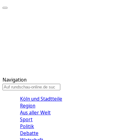
Meine KR
Meine Artikel
Meine Region
Meine Newsletter
Gewinnspiele
Mein Rundschau PLUS
Mein E-Paper
Navigation
Köln und Stadtteile
Region
Aus aller Welt
Sport
Politik
Debatte