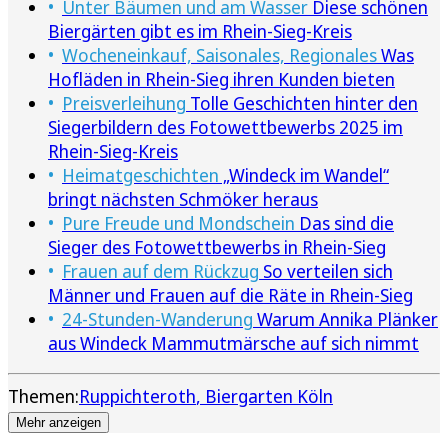
Unter Bäumen und am Wasser
Diese schönen
Biergärten gibt es im Rhein-Sieg-Kreis
Wocheneinkauf, Saisonales, Regionales
Was
Hofläden in Rhein-Sieg ihren Kunden bieten
Preisverleihung
Tolle Geschichten hinter den
Siegerbildern des Fotowettbewerbs 2025 im
Rhein-Sieg-Kreis
Heimatgeschichten
„Windeck im Wandel“
bringt nächsten Schmöker heraus
Pure Freude und Mondschein
Das sind die
Sieger des Fotowettbewerbs in Rhein-Sieg
Frauen auf dem Rückzug
So verteilen sich
Männer und Frauen auf die Räte in Rhein-Sieg
24-Stunden-Wanderung
Warum Annika Plänker
aus Windeck Mammutmärsche auf sich nimmt
Themen:
Ruppichteroth
Biergarten Köln
Mehr anzeigen