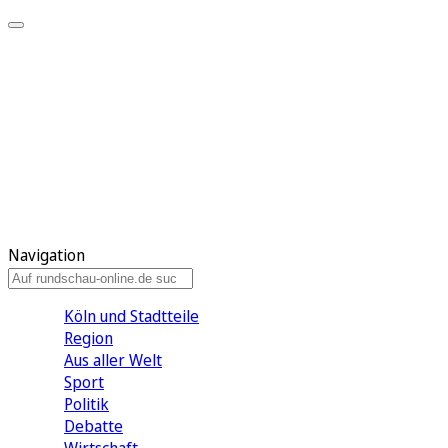
Meine KR
Meine Artikel
Meine Region
Meine Newsletter
Gewinnspiele
Mein Rundschau PLUS
Mein E-Paper
Navigation
Köln und Stadtteile
Region
Aus aller Welt
Sport
Politik
Debatte