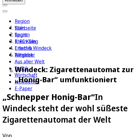
Anmelden
Region
Köln
Startseite
Sport
Region
1. FC Köln
Rhein-Sieg
Erleben
Eitorf & Windeck
Ratgeber
Windeck
Aus aller Welt
Windeck: Zigarettenautomat zur
Politik
Wirtschaft
„Honig-Bar“ umfunktioniert
Newsletter
E-Paper
„Schnepper Honig-Bar“
In
Windeck steht der wohl süßeste
Zigarettenautomat der Welt
Von