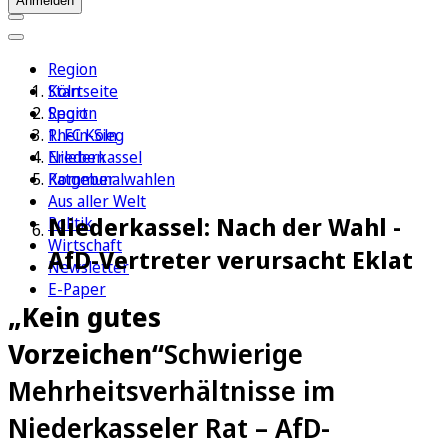
Anmelden
Region
Köln
Startseite
Sport
Region
1. FC Köln
Rhein-Sieg
Erleben
Niederkassel
Ratgeber
Kommunalwahlen
Aus aller Welt
Niederkassel: Nach der Wahl -
Politik
Wirtschaft
AfD-Vertreter verursacht Eklat
Newsletter
E-Paper
„Kein gutes
Vorzeichen“
Schwierige
Mehrheitsverhältnisse im
Niederkasseler Rat – AfD-