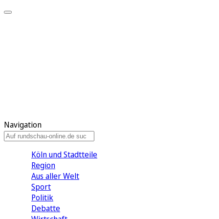
Meine KR
Meine Artikel
Meine Region
Meine Newsletter
Gewinnspiele
Mein Rundschau PLUS
Mein E-Paper
Navigation
Köln und Stadtteile
Region
Aus aller Welt
Sport
Politik
Debatte