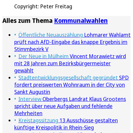
Copyright: Peter Freitag
Alles zum Thema
Kommunalwahlen
Öffentliche Neuauszählung
Lohmarer Wahlamt
prüft nach AfD-Eingabe das knappe Ergebnis im
Stimmbezirk V
Der Neue in Mülheim
Vincent Morawietz wird
mit 28 Jahren zum Bezirksbürgermeister
gewählt
Stadtentwicklungsgesellschaft gegründet
SPD
fordert preiswerten Wohnraum in der City von
Sankt Augustin
Interview
Oberbergs Landrat Klaus Grootens
spricht über neue Aufgaben und fehlende
Mehrheiten
Kreistagssitzung
13 Ausschüsse gestalten
künftige Kreispolitik in Rhein-Sieg