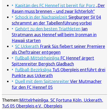
Kapitän des FC Hennef ist bereit für Porz
„Der
Rasen muss brennen – und zwar lichterloh“
Schock in der Nachspielzeit
Siegburger SV 04
schrammt an der Tabellenführung vorbei
Gehört zu den besten Triathleten
Jan
Stratmann aus Hennef will beim Ironman in
Hawaii starten
SC Uckerath
Frank Süs fiebert seiner Premiere
als Cheftrainer entgegen
Fußball-Mittelrheinliga
FC Hennef ärgert
Spitzenreiter Bergisch Gladbach
Fußball-Bezirksliga
TuS Oberpleis entführt drei
Punkte aus Uckerath
Duell mit dem Spitzenreiter
Vier Mutmacher
für den FC Hennef 05
Themen:
Mittelrheinliga
SC Fortuna Köln
Uckerath
TuS 05 Oberpleis e.V.
Oberpleis