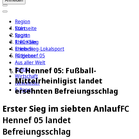
Anmelden
Region
Köln
Startseite
Sport
Region
1. FC Köln
Rhein-Sieg
Erleben
Rhein-Sieg-Lokalsport
Ratgeber
FC Hennef 05
Aus aller Welt
FC Hennef 05: Fußball-
Politik
Wirtschaft
Mittelrheinligist landet
Newsletter
ersehnten Befreiungsschlag
E-Paper
Erster Sieg im siebten Anlauf
FC
Hennef 05 landet
Befreiungsschlag