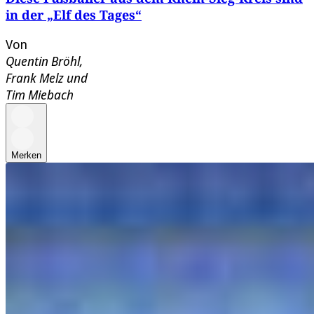
in der „Elf des Tages“
Von
Quentin Bröhl
,
Frank Melz
und
Tim Miebach
Merken