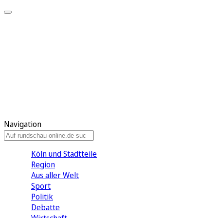
Meine KR
Meine Artikel
Meine Region
Meine Newsletter
Gewinnspiele
Mein Rundschau PLUS
Mein E-Paper
Navigation
Köln und Stadtteile
Region
Aus aller Welt
Sport
Politik
Debatte