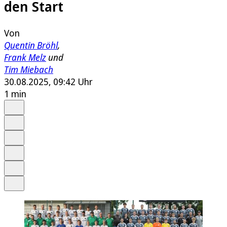
den Start
Von
Quentin Bröhl
,
Frank Melz
und
Tim Miebach
30.08.2025, 09:42 Uhr
1 min
Auf Google bevorzugen
Anhören
Schrift
Merken
Drucken
Teilen