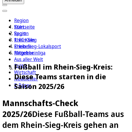
Anmelden
Region
Köln
Startseite
Sport
Region
1. FC Köln
Rhein-Sieg
Erleben
Rhein-Sieg-Lokalsport
Ratgeber
Mittelrheinliga
Aus aller Welt
Fußball im Rhein-Sieg-Kreis:
Politik
Wirtschaft
Diese Teams starten in die
Newsletter
Saison 2025/26
E-Paper
Mannschafts-Check
2025/26
Diese Fußball-Teams aus
dem Rhein-Sieg-Kreis gehen an