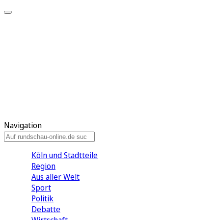
Meine KR
Meine Artikel
Meine Region
Meine Newsletter
Gewinnspiele
Mein Rundschau PLUS
Mein E-Paper
Navigation
Köln und Stadtteile
Region
Aus aller Welt
Sport
Politik
Debatte