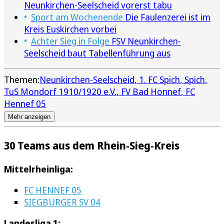
Neunkirchen-Seelscheid vorerst tabu
Sport am Wochenende
Die Faulenzerei ist im
Kreis Euskirchen vorbei
Achter Sieg in Folge
FSV Neunkirchen-
Seelscheid baut Tabellenführung aus
Themen:
Neunkirchen-Seelscheid
1. FC Spich
Spich
TuS Mondorf 1910/1920 e.V.
FV Bad Honnef
FC
Hennef 05
Mehr anzeigen
30 Teams aus dem Rhein-Sieg-Kreis
Mittelrheinliga:
FC HENNEF 05
SIEGBURGER SV 04
Landesliga 1: