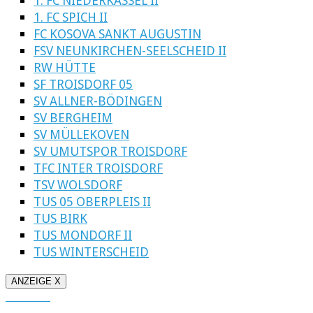
1. FC SPICH II
FC KOSOVA SANKT AUGUSTIN
FSV NEUNKIRCHEN-SEELSCHEID II
RW HÜTTE
SF TROISDORF 05
SV ALLNER-BÖDINGEN
SV BERGHEIM
SV MÜLLEKOVEN
SV UMUTSPOR TROISDORF
TFC INTER TROISDORF
TSV WOLSDORF
TUS 05 OBERPLEIS II
TUS BIRK
TUS MONDORF II
TUS WINTERSCHEID
ANZEIGE X