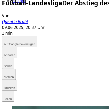
E-Paper
Fußball-Landesliga
Der Abstieg des
Von
Quentin Bröhl
09.06.2025, 20:37 Uhr
3 min
Auf Google bevorzugen
Anhören
Schrift
Merken
Drucken
Teilen