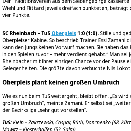
Der Traditionsverein aus dem Siebengebirge kassierte 
Wiehl und Flittard jeweils dreifach punkteten, beträgt
vier Punkte.
SC Rheinbach – TuS
Oberpleis
1:0 (1:0).
Stille und ge
Oberpleiser Kabine. So beschrieb Trainer Essi Zamani 
kann den Jungs keinen Vorwurf machen. Sie haben das H
in den Spielen zuvor – mehr verdient gehabt.“ Man sei 
Rheinbacher mit ihrer einzigen Chance vor der Pause eis
Gelegenheiten. Die größte davon verbuchte Nils Lokotsc
Oberpleis plant keinen großen Umbruch
Wie es nun beim TuS weitergeht, bleibt offen. „Es wird
großen Umbruch“, meinte Zamani. Er selbst sei „weite
der Bezirksliga „sehr gut vorstellen“.
TuS:
Klein – Zakrzewski, Caspar, Rüth, Donchenko (68. Kürte
Mowitz – Klosterhalfen (53. Salm).