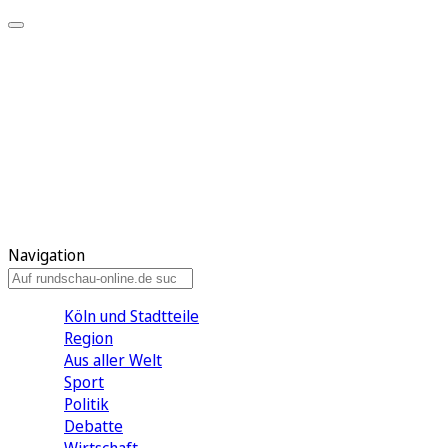
Meine KR
Meine Artikel
Meine Region
Meine Newsletter
Gewinnspiele
Mein Rundschau PLUS
Mein E-Paper
Navigation
Köln und Stadtteile
Region
Aus aller Welt
Sport
Politik
Debatte