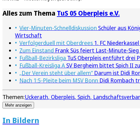
Alles zum Thema
TuS 05 Oberpleis e.V.
Vier-Minuten-Schnelldiskussion
Schüler aus Köni
Wirtschaft
Verfolgerduell mit Oberdrees
1. FC Niederkassel
Zum Einstand
Frank Süs feiert Last-Minute-Sie
Fußball-Bezirksliga
TuS Oberpleis entführt drei 
Fußball-Kreisliga A
SV Bergheim bittet Spich II z
„Der Verein steht über allem“
Darum ist Didi Ro
Nach 1:5-Pleite beim MSV Bonn
Didi Rombach tri
Themen:
Uckerath
Oberpleis
Spich
Landschaftsverban
Mehr anzeigen
In Bildern