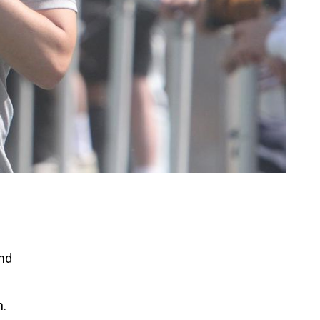
und
n.