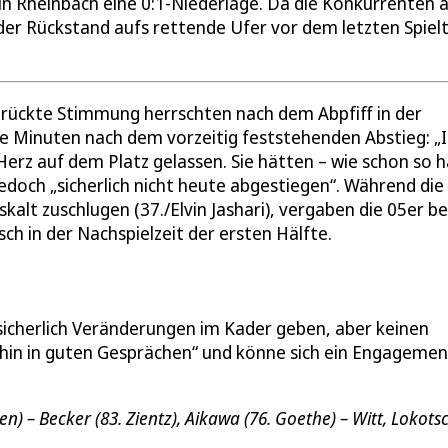
in Rheinbach eine 0:1-Niederlage. Da die Konkurrenten 
 der Rückstand aufs rettende Ufer vor dem letzten Spiel
drückte Stimmung herrschten nach dem Abpfiff in der
die Minuten nach dem vorzeitig feststehenden Abstieg: „
erz auf dem Platz gelassen. Sie hätten – wie schon so h
jedoch „sicherlich nicht heute abgestiegen“. Während die
kalt zuschlugen (37./Elvin Jashari), vergaben die 05er b
h in der Nachspielzeit der ersten Hälfte.
 sicherlich Veränderungen im Kader geben, aber keinen
rhin in guten Gesprächen“ und könne sich ein Engagemen
n) – Becker (83. Zientz), Aikawa (76. Goethe) – Witt, Lokots