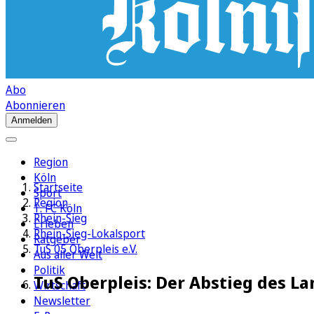
Abo
Abonnieren
Anmelden
Region
Köln
Startseite
Sport
Region
1. FC Köln
Rhein-Sieg
Erleben
Rhein-Sieg-Lokalsport
Ratgeber
TuS 05 Oberpleis e.V.
Aus aller Welt
Politik
TuS Oberpleis: Der Abstieg des Lan
Wirtschaft
Newsletter