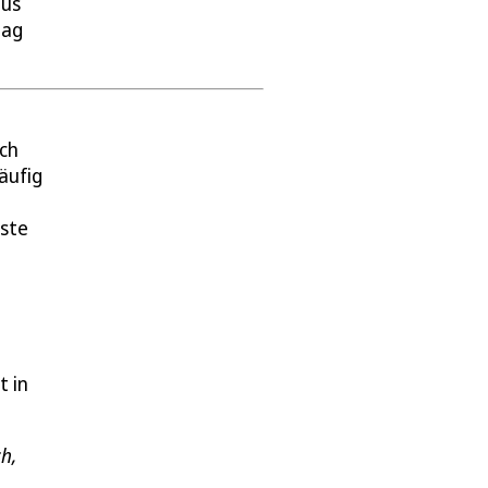
aus
tag
Ich
äufig
este
t in
ch,