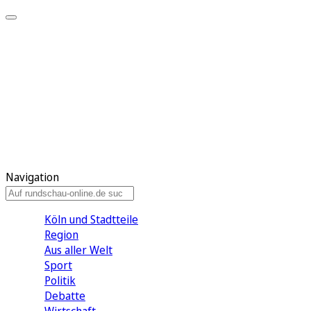
Meine KR
Meine Artikel
Meine Region
Meine Newsletter
Gewinnspiele
Mein Rundschau PLUS
Mein E-Paper
Navigation
Köln und Stadtteile
Region
Aus aller Welt
Sport
Politik
Debatte