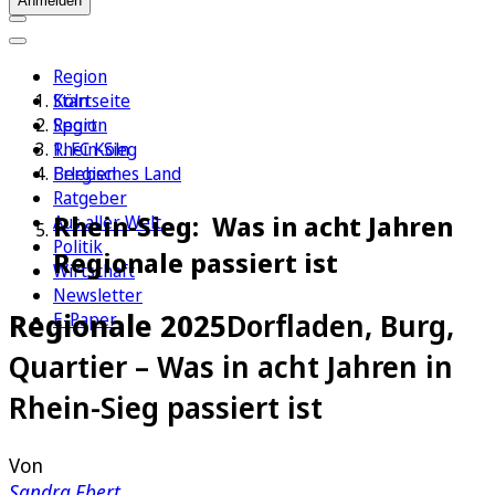
Anmelden
Region
Köln
Startseite
Sport
Region
1. FC Köln
Rhein-Sieg
Erleben
Bergisches Land
Ratgeber
Rhein-Sieg: Was in acht Jahren
Aus aller Welt
Politik
Regionale passiert ist
Wirtschaft
Newsletter
Regionale 2025
Dorfladen, Burg,
E-Paper
Quartier – Was in acht Jahren in
Rhein-Sieg passiert ist
Von
Sandra Ebert