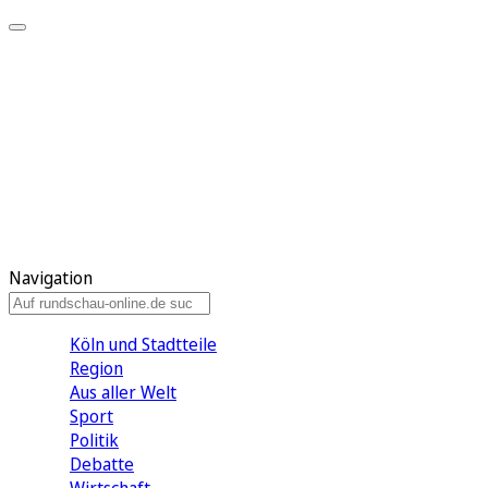
Meine KR
Meine Artikel
Meine Region
Meine Newsletter
Gewinnspiele
Mein Rundschau PLUS
Mein E-Paper
Navigation
Köln und Stadtteile
Region
Aus aller Welt
Sport
Politik
Debatte