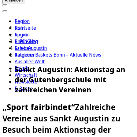
Anmelden
Region
Köln
Startseite
Sport
Region
1. FC Köln
Rhein-Sieg
Erleben
Sankt Augustin
Ratgeber
Telekom Baskets Bonn – Aktuelle News
Aus aller Welt
Sankt Augustin: Aktionstag an
Politik
Wirtschaft
der Gutenbergschule mit
Newsletter
zahlreichen Vereinen
E-Paper
„Sport fairbindet“
Zahlreiche
Vereine aus Sankt Augustin zu
Besuch beim Aktionstag der