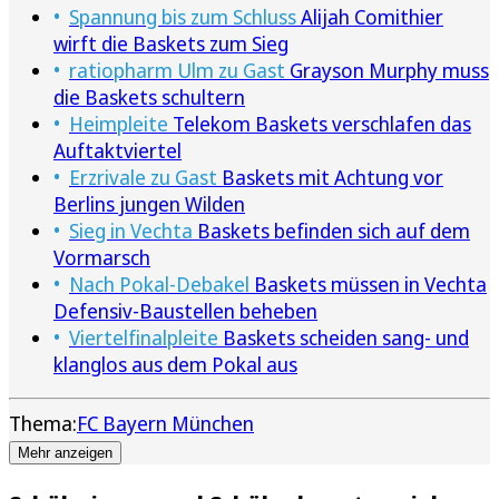
Spannung bis zum Schluss
Alijah Comithier
wirft die Baskets zum Sieg
ratiopharm Ulm zu Gast
Grayson Murphy muss
die Baskets schultern
Heimpleite
Telekom Baskets verschlafen das
Auftaktviertel
Erzrivale zu Gast
Baskets mit Achtung vor
Berlins jungen Wilden
Sieg in Vechta
Baskets befinden sich auf dem
Vormarsch
Nach Pokal-Debakel
Baskets müssen in Vechta
Defensiv-Baustellen beheben
Viertelfinalpleite
Baskets scheiden sang- und
klanglos aus dem Pokal aus
Thema:
FC Bayern München
Mehr anzeigen