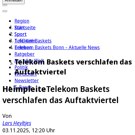
Anmelden
Region
Köln
Startseite
Sport
Sport
1. FC Köln
Telekom Baskets
Erleben
Telekom Baskets Bonn – Aktuelle News
Ratgeber
Telekom Baskets verschlafen das
Aus aller Welt
Politik
Auftaktviertel
Wirtschaft
Newsletter
Heimpleite
Telekom Baskets
E-Paper
verschlafen das Auftaktviertel
Von
Lars Heyltjes
03.11.2025, 12:20 Uhr