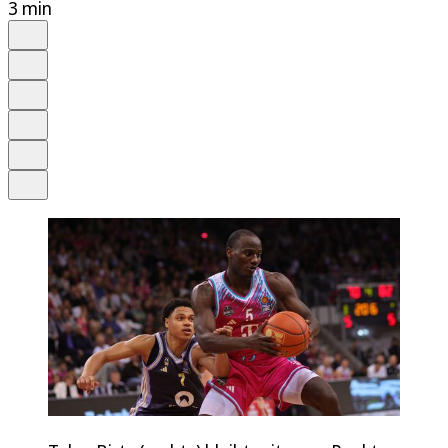
3 min
Auf Google bevorzugen
Anhören
Schrift
Merken
Drucken
Teilen