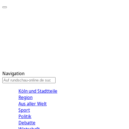
Meine KR
Meine Artikel
Meine Region
Meine Newsletter
Gewinnspiele
Mein Rundschau PLUS
Mein E-Paper
Navigation
Köln und Stadtteile
Region
Aus aller Welt
Sport
Politik
Debatte