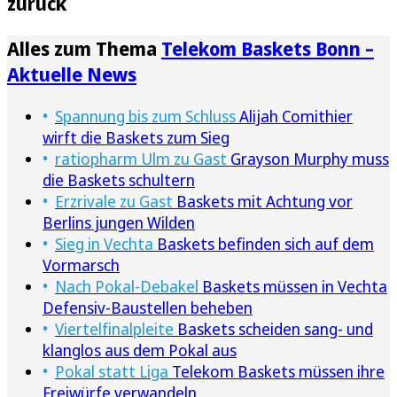
zurück
Alles zum Thema
Telekom Baskets Bonn –
Aktuelle News
Spannung bis zum Schluss
Alijah Comithier
wirft die Baskets zum Sieg
ratiopharm Ulm zu Gast
Grayson Murphy muss
die Baskets schultern
Erzrivale zu Gast
Baskets mit Achtung vor
Berlins jungen Wilden
Sieg in Vechta
Baskets befinden sich auf dem
Vormarsch
Nach Pokal-Debakel
Baskets müssen in Vechta
Defensiv-Baustellen beheben
Viertelfinalpleite
Baskets scheiden sang- und
klanglos aus dem Pokal aus
Pokal statt Liga
Telekom Baskets müssen ihre
Freiwürfe verwandeln