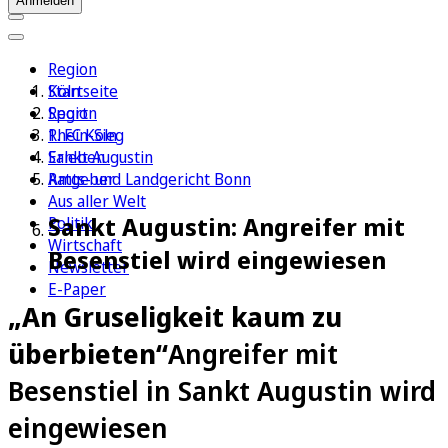
Anmelden
Region
Köln
Startseite
Sport
Region
1. FC Köln
Rhein-Sieg
Erleben
Sankt Augustin
Ratgeber
Amts- und Landgericht Bonn
Aus aller Welt
Sankt Augustin: Angreifer mit
Politik
Wirtschaft
Besenstiel wird eingewiesen
Newsletter
E-Paper
„An Gruseligkeit kaum zu
überbieten“
Angreifer mit
Besenstiel in Sankt Augustin wird
eingewiesen