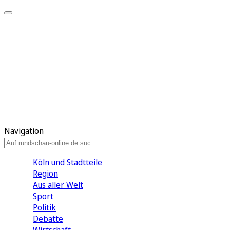
Meine KR
Meine Artikel
Meine Region
Meine Newsletter
Gewinnspiele
Mein Rundschau PLUS
Mein E-Paper
Navigation
Köln und Stadtteile
Region
Aus aller Welt
Sport
Politik
Debatte