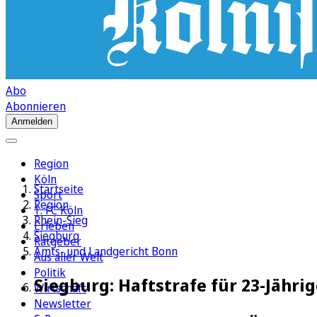
Abo
Abonnieren
Anmelden
Region
Köln
Startseite
Sport
Region
1. FC Köln
Rhein-Sieg
Erleben
Siegburg
Ratgeber
Amts- und Landgericht Bonn
Aus aller Welt
Politik
Siegburg: Haftstrafe für 23-Jähri
Wirtschaft
Newsletter