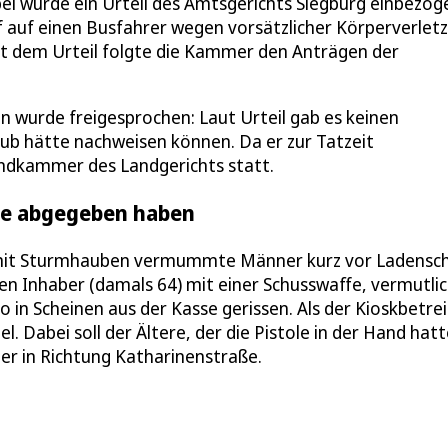
bei wurde ein Urteil des Amtsgerichts Siegburg einbezog
 auf einen Busfahrer wegen vorsätzlicher Körperverlet
t dem Urteil folgte die Kammer den Anträgen der
n wurde freigesprochen: Laut Urteil gab es keinen
aub hätte nachweisen können. Da er zur Tatzeit
endkammer des Landgerichts statt.
sse abgegeben haben
mit Sturmhauben vermummte Männer kurz vor Ladensch
en Inhaber (damals 64) mit einer Schusswaffe, vermutli
o in Scheinen aus der Kasse gerissen. Als der Kioskbetre
. Dabei soll der Ältere, der die Pistole in der Hand hatt
er in Richtung Katharinenstraße.