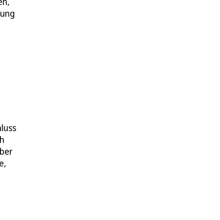
en,
zung
luss
ch
iber
e,