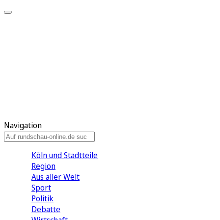
Meine KR
Meine Artikel
Meine Region
Meine Newsletter
Gewinnspiele
Mein Rundschau PLUS
Mein E-Paper
Navigation
Köln und Stadtteile
Region
Aus aller Welt
Sport
Politik
Debatte