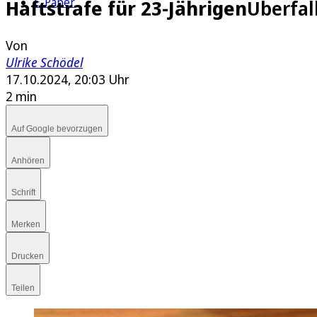
E-Paper
Haftstrafe für 23-Jährigen
Überfal
Von
Ulrike Schödel
17.10.2024, 20:03 Uhr
2 min
Auf Google bevorzugen
Anhören
Schrift
Merken
Drucken
Teilen