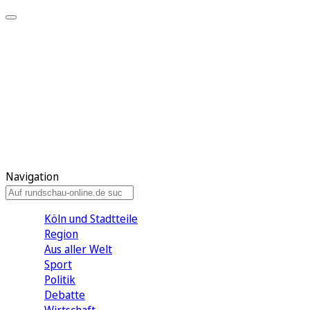
Meine KR
Meine Artikel
Meine Region
Meine Newsletter
Gewinnspiele
Mein Rundschau PLUS
Mein E-Paper
Navigation
Köln und Stadtteile
Region
Aus aller Welt
Sport
Politik
Debatte