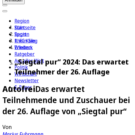
Anmelden
Region
Köln
Startseite
Sport
Region
1. FC Köln
Rhein-Sieg
Erleben
Windeck
Ratgeber
„Siegtal pur“ 2024: Das erwartet
Aus aller Welt
Politik
Teilnehmer der 26. Auflage
Wirtschaft
Newsletter
Autofrei
Das erwartet
E-Paper
Teilnehmende und Zuschauer bei
der 26. Auflage von „Siegtal pur“
Von
Marius Fuhrmann