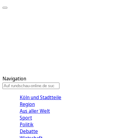
Meine KR
Meine Artikel
Meine Region
Meine Newsletter
Gewinnspiele
Mein Rundschau PLUS
Mein E-Paper
Navigation
Köln und Stadtteile
Region
Aus aller Welt
Sport
Politik
Debatte