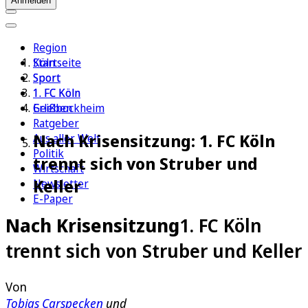
Anmelden
Region
Köln
Startseite
Sport
Sport
1. FC Köln
1. FC Köln
Erleben
Geißbockheim
Ratgeber
Nach Krisensitzung: 1. FC Köln
Aus aller Welt
Politik
trennt sich von Struber und
Wirtschaft
Keller
Newsletter
E-Paper
Nach Krisensitzung
1. FC Köln
trennt sich von Struber und Keller
Von
Tobias Carspecken
und