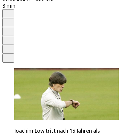
3 min
Auf Google bevorzugen
Anhören
Schrift
Merken
Drucken
Teilen
Joachim Löw tritt nach 15 Jahren als