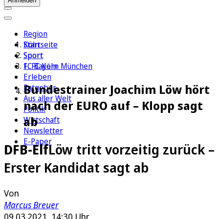
Anmelden
Region
Köln
Startseite
Sport
Sport
1. FC Köln
FC Bayern München
Erleben
Bundestrainer Joachim Löw hört
Ratgeber
Aus aller Welt
nach der EURO auf – Klopp sagt
Politik
ab
Wirtschaft
Newsletter
E-Paper
DFB-Elf
Löw tritt vorzeitig zurück –
Erster Kandidat sagt ab
Von
Marcus Breuer
09.03.2021, 14:30 Uhr