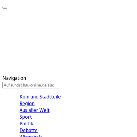
Meine KR
Meine Artikel
Meine Region
Meine Newsletter
Gewinnspiele
Mein Rundschau PLUS
Mein E-Paper
Navigation
Köln und Stadtteile
Region
Aus aller Welt
Sport
Politik
Debatte