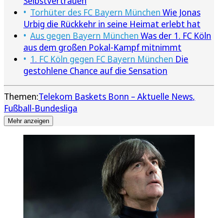
Selbstvertrauen
Torhüter des FC Bayern München
Wie Jonas
Urbig die Rückkehr in seine Heimat erlebt hat
Aus gegen Bayern München
Was der 1. FC Köln
aus dem großen Pokal-Kampf mitnimmt
1. FC Köln gegen FC Bayern München
Die
gestohlene Chance auf die Sensation
Themen:
Telekom Baskets Bonn – Aktuelle News
Fußball-Bundesliga
Mehr anzeigen