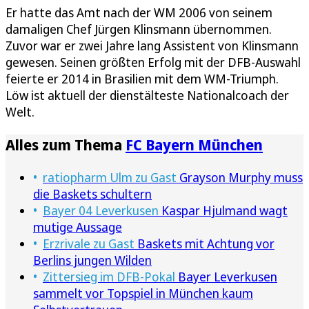
Er hatte das Amt nach der WM 2006 von seinem
damaligen Chef Jürgen Klinsmann übernommen.
Zuvor war er zwei Jahre lang Assistent von Klinsmann
gewesen. Seinen größten Erfolg mit der DFB-Auswahl
feierte er 2014 in Brasilien mit dem WM-Triumph.
Löw ist aktuell der dienstälteste Nationalcoach der
Welt.
Alles zum Thema
FC Bayern München
ratiopharm Ulm zu Gast
Grayson Murphy muss
die Baskets schultern
Bayer 04 Leverkusen
Kaspar Hjulmand wagt
mutige Aussage
Erzrivale zu Gast
Baskets mit Achtung vor
Berlins jungen Wilden
Zittersieg im DFB-Pokal
Bayer Leverkusen
sammelt vor Topspiel in München kaum