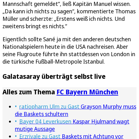
Mannschaft gemeldet“, ließ Kapitän Manuel wissen.
„Da kann ich nichts zu sagen“, kommentierte Thomas
Müller und scherzte: „Erstens weiß ich nichts. Und
zweitens bringt es nichts.“
Eigentlich sollte Sané ja mit den anderen deutschen
Nationalspielern heute in die USA nachreisen. Aber
seine Flugroute führte ihn stattdessen von London in
die türkische Fußball-Metropole Istanbul.
Galatasaray überträgt selbst live
Alles zum Thema
FC Bayern München
ratiopharm Ulm zu Gast
Grayson Murphy muss
die Baskets schultern
Bayer 04 Leverkusen
Kaspar Hjulmand wagt
mutige Aussage
Erzrivale zu Gast
Baskets mit Achtung vor