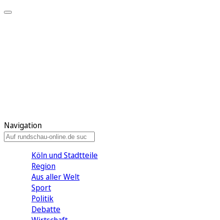
Meine KR
Meine Artikel
Meine Region
Meine Newsletter
Gewinnspiele
Mein Rundschau PLUS
Mein E-Paper
Navigation
Köln und Stadtteile
Region
Aus aller Welt
Sport
Politik
Debatte