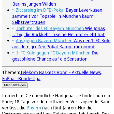
Berlins jungen Wilden
Zittersieg im DFB-Pokal
Bayer Leverkusen
sammelt vor Topspiel in München kaum
Selbstvertrauen
Torhüter des FC Bayern München
Wie Jonas
Urbig die Rückkehr in seine Heimat erlebt hat
Aus gegen Bayern München
Was der 1. FC Köln
aus dem großen Pokal-Kampf mitnimmt
1. FC Köln gegen FC Bayern München
Die
gestohlene Chance auf die Sensation
Themen:
Telekom Baskets Bonn – Aktuelle News
Fußball-Bundesliga
Mehr anzeigen
Immerhin: Die unendliche Hängepartie findet nun ein
Ende; 18 Tage vor dem offiziellen Vertragsende. Sané
verlässt die
Bayern
nach fünf Jahren. Nur die
Vertragsunterschrift bei Galatasaray fehlt noch. Der