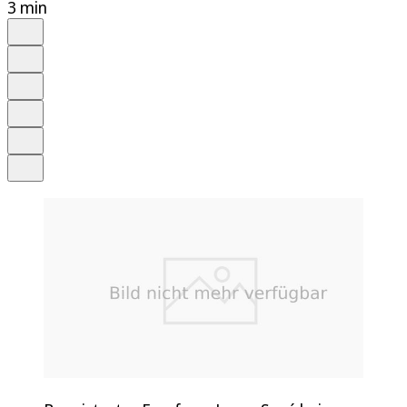
3 min
Auf Google bevorzugen
Anhören
Schrift
Merken
Drucken
Teilen