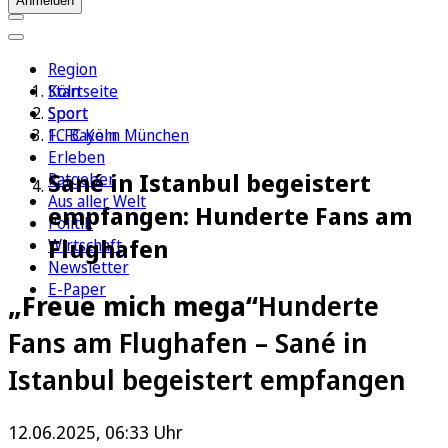
Anmelden
Region
Köln
Startseite
Sport
Sport
1. FC Köln
FC Bayern München
Erleben
Sané in Istanbul begeistert
Ratgeber
Aus aller Welt
empfangen: Hunderte Fans am
Politik
Flughafen
Wirtschaft
Newsletter
E-Paper
„Freue mich mega“
Hunderte
Fans am Flughafen – Sané in
Istanbul begeistert empfangen
12.06.2025, 06:33 Uhr