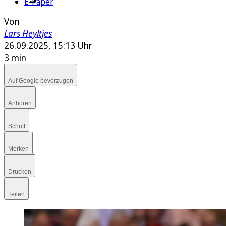
E-Paper
Von
Lars Heyltjes
26.09.2025, 15:13 Uhr
3 min
Auf Google bevorzugen
Anhören
Schrift
Merken
Drucken
Teilen