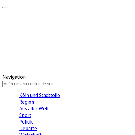
Meine KR
Meine Artikel
Meine Region
Meine Newsletter
Gewinnspiele
Mein Rundschau PLUS
Mein E-Paper
Navigation
Köln und Stadtteile
Region
Aus aller Welt
Sport
Politik
Debatte