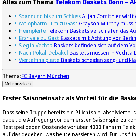
Alles zum Thema
Telekom Baskets Bonn – A
Spannung bis zum Schluss
Alijah Comithier wirft
ratiopharm Ulm zu Gast
Grayson Murphy muss d
Heimpleite
Telekom Baskets verschlafen das Au
Erzrivale zu Gast
Baskets mit Achtung vor Berlin
Sieg in Vechta
Baskets befinden sich auf dem V
Nach Pokal-Debakel
Baskets müssen in Vechta 
Viertelfinalpleite
Baskets scheiden sang- und kl
Thema:
FC Bayern München
Mehr anzeigen
Erster Saisoneinsatz als Vorteil für die Bask
Dass seine Truppe bereits ein Pflichtspiel absolvierte, 
dabei, die Aufregung vor dem ersten Saisonspiel zu ko
Testspiel gegen Oostende vor über 4000 Fans im Tele
auf das gegeben, was heute passieren wird. Für uns fühl