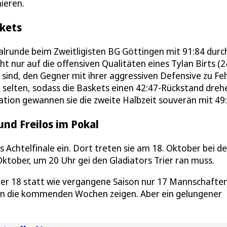
nieren.
skets
alrunde beim Zweitligisten BG Göttingen mit 91:84 durc
cht nur auf die offensiven Qualitäten eines Tylan Birts (2
g sind, den Gegner mit ihrer aggressiven Defensive zu Fe
u selten, sodass die Baskets einen 42:47-Rückstand dreh
tion gewannen sie die zweite Halbzeit souverän mit 49:
nd Freilos im Pokal
 Achtelfinale ein. Dort treten sie am 18. Oktober bei d
tober, um 20 Uhr gei den Gladiators Trier ran muss.
ieder 18 statt wie vergangene Saison nur 17 Mannschafte
sen die kommenden Wochen zeigen. Aber ein gelungener