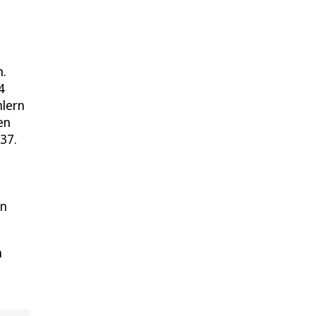
h.
4
hlern
en
37.
en
n