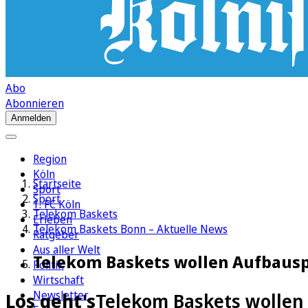
Abo
Abonnieren
Anmelden
Region
Köln
Startseite
Sport
Sport
1. FC Köln
Telekom Baskets
Erleben
Telekom Baskets Bonn – Aktuelle News
Ratgeber
Aus aller Welt
Telekom Baskets wollen Aufbausp
Politik
Wirtschaft
Newsletter
Los geht's
Telekom Baskets wollen 