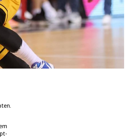
hten.
dem
pt-