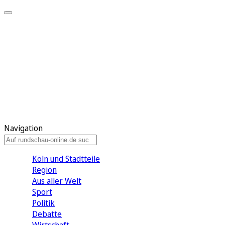
Meine KR
Meine Artikel
Meine Region
Meine Newsletter
Gewinnspiele
Mein Rundschau PLUS
Mein E-Paper
Navigation
Köln und Stadtteile
Region
Aus aller Welt
Sport
Politik
Debatte