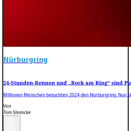
Nürburgring
24-Stunden-Rennen und „Rock am Ring“ sind Pu
Millionen Menschen besuchten 2024 den Nürburgring. Nun st
Von
Tom Steinicke