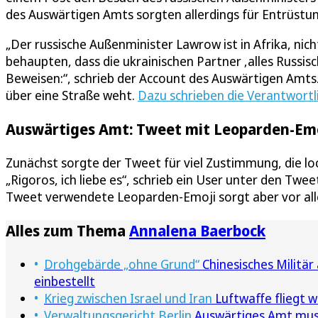
des Auswärtigen Amts sorgten allerdings für Entrüstun
„Der russische Außenminister Lawrow ist in Afrika, n
behaupten, dass die ukrainischen Partner ‚alles Russisc
Beweisen:“, schrieb der Account des Auswärtigen Amts.
über eine Straße weht.
Dazu schrieben die Verantwortli
Auswärtiges Amt: Tweet mit Leoparden-Emoji
Zunächst sorgte der Tweet für viel Zustimmung, die lo
„Rigoros, ich liebe es“, schrieb ein User unter den Twe
Tweet verwendete Leoparden-Emoji sorgt aber vor allem 
Alles zum Thema
Annalena Baerbock
Drohgebärde „ohne Grund“
Chinesisches Militär
einbestellt
Krieg zwischen Israel und Iran
Luftwaffe fliegt w
Verwaltungsgericht Berlin
Auswärtiges Amt muss