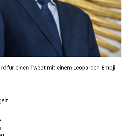
ird für einen Tweet mit einem Leoparden-Emoji
gelt
e
n
ng