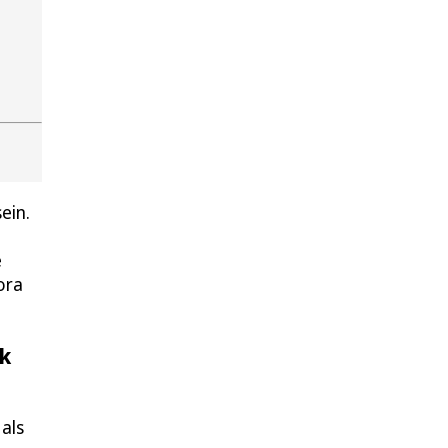
ein.
e
ora
ck
als