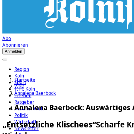
Abo
Abonnieren
Anmelden
Region
Köln
Startseite
Sport
Welt
1. FC Köln
Annalena Baerbock
Erleben
Ratgeber
Annalena Baerbock: Auswärtiges 
Aus aller Welt
Politik
Wirtschaft
„Entsetzliche Klischees“
Scharfe K
Newsletter