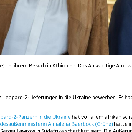
) bei ihrem Besuch in Äthiopien. Das Auswärtige Amt w
e Leopard-2-Lieferungen in die Ukraine bewerben. Es ha
pard-2-Panzern in die Ukraine
hat vor allem afrikanisch
desaußenministerin Annalena Baerbock (Grüne)
hatte i
ergej Lawrow in Südafrika scharf kritisiert. Die Äußeru