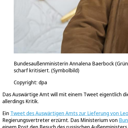
Bundesaußenministerin Annalena Baerbock (Grüne
scharf kritisiert. (Symbolbild)
Copyright: dpa
Das Auswärtige Amt will mit einem Tweet eigentlich di
allerdings Kritik.
Ein
Tweet des Auswärtigen Amts zur Lieferung von Leo
Regierungsvertreter erzürnt. Das Ministerium von
Bun
einem Post den Besuch des russischen Außenministers S