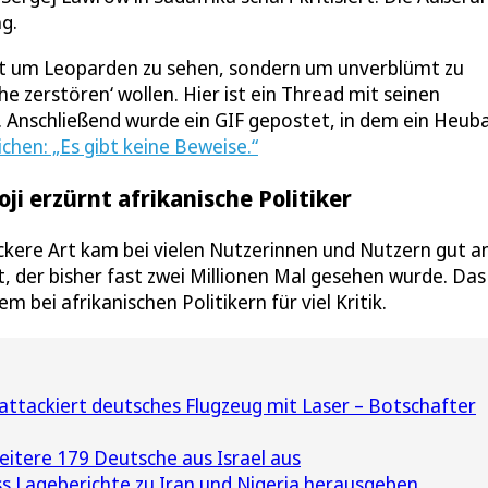
g.
icht um Leoparden zu sehen, sondern um unverblümt zu
he zerstören‘ wollen. Hier ist ein Thread mit seinen
 Anschließend wurde ein GIF gepostet, in dem ein Heuba
chen: „Es gibt keine Beweise.“
 erzürnt afrikanische Politiker
ckere Art kam bei vielen Nutzerinnen und Nutzern gut an
et, der bisher fast zwei Millionen Mal gesehen wurde. Das
bei afrikanischen Politikern für viel Kritik.
 attackiert deutsches Flugzeug mit Laser – Botschafter
eitere 179 Deutsche aus Israel aus
 Lageberichte zu Iran und Nigeria herausgeben