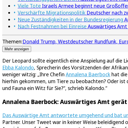
Viele Tote
Israels Armee beginnt neue Großoffe
Verschärfte Migrationspolitik
Deutscher nach zw
Neue Zuständigkeiten in der Bundesregierung
A
Nach Festnahmen bei Einreise
Auswärtiges Amt e
Themen:
Donald Trump
Westdeutscher Rundfunk
Eur
Mehr anzeigen
Der Leopard sollte eigentlich eine Anspielung auf die 
Ebba Kalondo
, Sprecherin des Vorsitzenden der Afrika
weniger witzig: „Ihre Chefin
Annalena Baerbock
hat die
hierhin gekommen, um Tiere zu beobachten? Oder ist d
und Fauna ein Witz für Sie?“, schrieb Kalondo.“
Annalena Baerbock: Auswärtiges Amt gerät
Das Auswärtige Amt antwortete umgehend und bat um
Partner. Unser Tweet war in keiner Weise beleidigend o