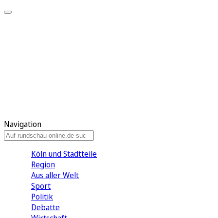
Meine KR
Meine Artikel
Meine Region
Meine Newsletter
Gewinnspiele
Mein Rundschau PLUS
Mein E-Paper
Navigation
Köln und Stadtteile
Region
Aus aller Welt
Sport
Politik
Debatte