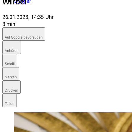
Wirbel
E-Paper
26.01.2023, 14:35 Uhr
3 min
Auf Google bevorzugen
Anhören
Schrift
Merken
Drucken
Teilen