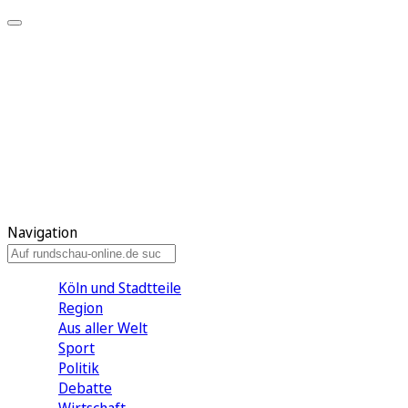
Meine KR
Meine Artikel
Meine Region
Meine Newsletter
Gewinnspiele
Mein Rundschau PLUS
Mein E-Paper
Navigation
Köln und Stadtteile
Region
Aus aller Welt
Sport
Politik
Debatte