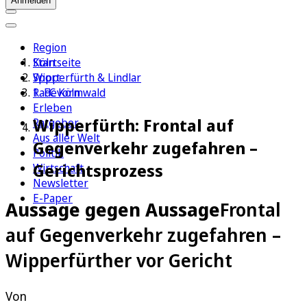
Anmelden
Region
Köln
Startseite
Sport
Wipperfürth & Lindlar
1. FC Köln
Radevormwald
Erleben
Wipperfürth: Frontal auf
Ratgeber
Aus aller Welt
Gegenverkehr zugefahren –
Politik
Gerichtsprozess
Wirtschaft
Newsletter
E-Paper
Aussage gegen Aussage
Frontal
auf Gegenverkehr zugefahren –
Wipperfürther vor Gericht
Von