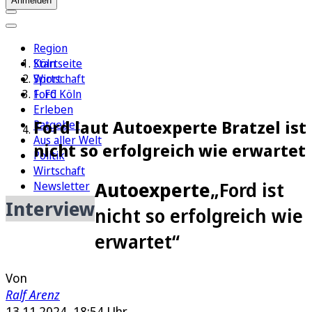
Anmelden
Region
Köln
Startseite
Sport
Wirtschaft
1. FC Köln
Ford
Erleben
Ford laut Autoexperte Bratzel ist
Ratgeber
Aus aller Welt
nicht so erfolgreich wie erwartet
Politik
Wirtschaft
Autoexperte
„Ford ist
Newsletter
E-Paper
Interview
nicht so erfolgreich wie
erwartet“
Von
Ralf Arenz
13.11.2024, 18:54 Uhr