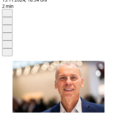
2 min
Auf Google bevorzugen
Anhören
Schrift
Merken
Drucken
Teilen