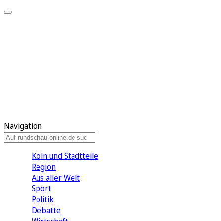
Meine KR
Meine Artikel
Meine Region
Meine Newsletter
Gewinnspiele
Mein Rundschau PLUS
Mein E-Paper
Navigation
Köln und Stadtteile
Region
Aus aller Welt
Sport
Politik
Debatte