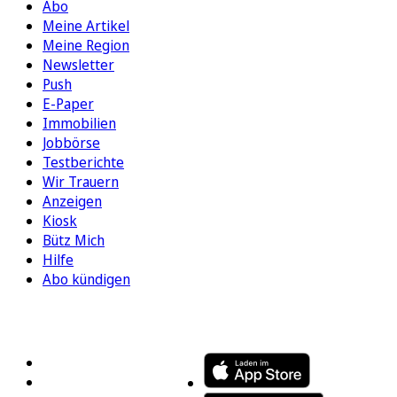
Abo
Meine Artikel
Meine Region
Newsletter
Push
E-Paper
Immobilien
Jobbörse
Testberichte
Wir Trauern
Anzeigen
Kiosk
Bütz Mich
Hilfe
Abo kündigen
FOLGEN SIE UNS
ENTDECKEN SIE UNSERE APP