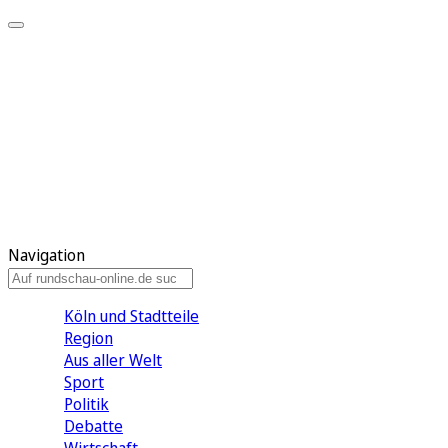
Meine KR
Meine Artikel
Meine Region
Meine Newsletter
Gewinnspiele
Mein Rundschau PLUS
Mein E-Paper
Navigation
Köln und Stadtteile
Region
Aus aller Welt
Sport
Politik
Debatte