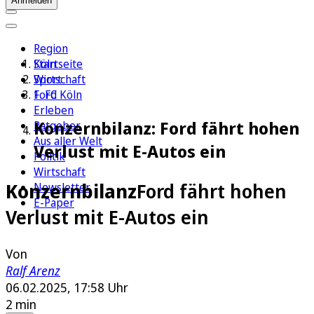
Anmelden
Region
Köln
Startseite
Sport
Wirtschaft
1. FC Köln
Ford
Erleben
Konzernbilanz: Ford fährt hohen
Ratgeber
Aus aller Welt
Verlust mit E-Autos ein
Politik
Wirtschaft
Konzernbilanz
Ford fährt hohen
Newsletter
E-Paper
Verlust mit E-Autos ein
Von
Ralf Arenz
06.02.2025, 17:58 Uhr
2 min