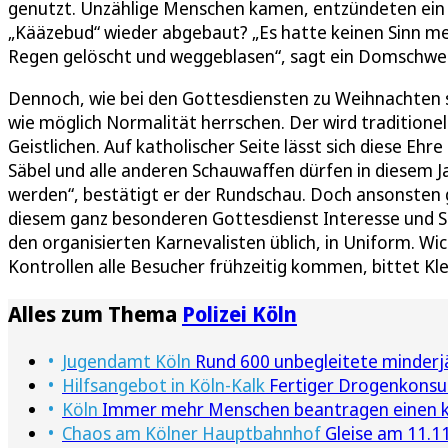
genutzt. Unzählige Menschen kamen, entzündeten ein L
„Kääzebud“ wieder abgebaut? „Es hatte keinen Sinn m
Regen gelöscht und weggeblasen“, sagt ein Domschwei
Dennoch, wie bei den Gottesdiensten zu Weihnachten so
wie möglich Normalität herrschen. Der wird traditione
Geistlichen. Auf katholischer Seite lässt sich diese E
Säbel und alle anderen Schauwaffen dürfen in diesem 
werden“, bestätigt er der Rundschau. Doch ansonsten 
diesem ganz besonderen Gottesdienst Interesse und Sp
den organisierten Karnevalisten üblich, in Uniform. Wic
Kontrollen alle Besucher frühzeitig kommen, bittet Kle
Alles zum Thema
Polizei Köln
Jugendamt Köln
Rund 600 unbegleitete minderjä
Hilfsangebot in Köln-Kalk
Fertiger Drogenkonsu
Köln
Immer mehr Menschen beantragen einen k
Chaos am Kölner Hauptbahnhof
Gleise am 11.11