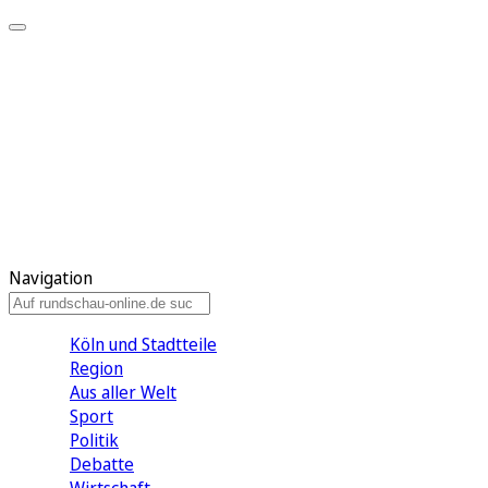
Meine KR
Meine Artikel
Meine Region
Meine Newsletter
Gewinnspiele
Mein Rundschau PLUS
Mein E-Paper
Navigation
Köln und Stadtteile
Region
Aus aller Welt
Sport
Politik
Debatte