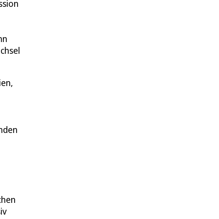
ssion
nn
chsel
ien,
unden
chen
iv