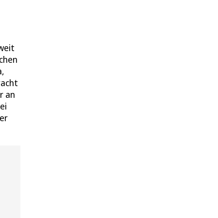
weit
schen
a,
racht
r an
ei
er