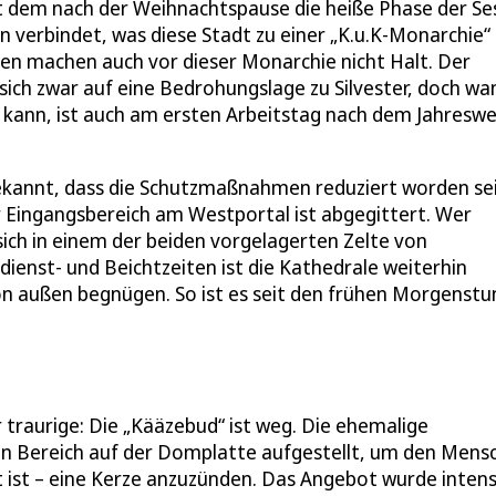
mit dem nach der Weihnachtspause die heiße Phase der Se
ln verbindet, was diese Stadt zu einer „K.u.K-Monarchie“
gen machen auch vor dieser Monarchie nicht Halt. Der
 sich zwar auf eine Bedrohungslage zu Silvester, doch wa
kann, ist auch am ersten Arbeitstag nach dem Jahreswe
bekannt, dass die Schutzmaßnahmen reduziert worden se
er Eingangsbereich am Westportal ist abgegittert. Wer
ch in einem der beiden vorgelagerten Zelte von
dienst- und Beichtzeiten ist die Kathedrale weiterhin
on außen begnügen. So ist es seit den frühen Morgenst
r traurige: Die „Kääzebud“ ist weg. Die ehemalige
 Bereich auf der Domplatte aufgestellt, um den Mens
 ist – eine Kerze anzuzünden. Das Angebot wurde intens