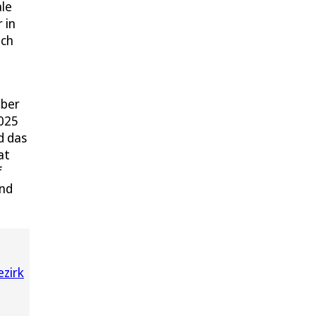
ale
 in
ich
aber
2025
d das
at
f
und
zirk