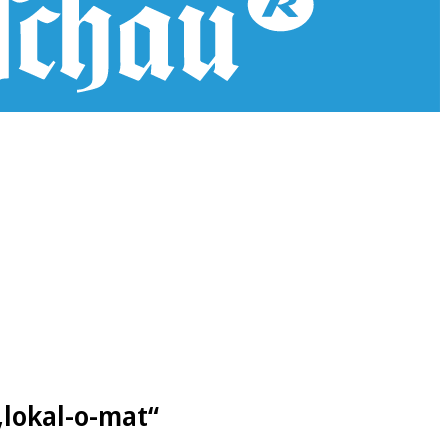
lokal-o-mat“