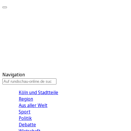
Meine KR
Meine Artikel
Meine Region
Meine Newsletter
Gewinnspiele
Mein Rundschau PLUS
Mein E-Paper
Navigation
Köln und Stadtteile
Region
Aus aller Welt
Sport
Politik
Debatte