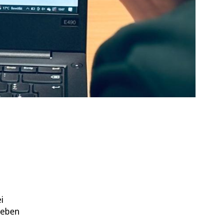
i
geben