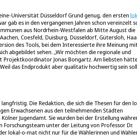
eine-Universität Düsseldorf Grund genug, den ersten
lo
ar gab es in den vergangenen Jahren schon vereinzelt s
Kommunen aus Nordrhein-Westfalen ab Mitte August die
 Aachen, Coesfeld, Duisburg, Düsseldorf, Gütersloh, Haa
ersion des Tools, bei dem Interessierte ihre Meinung mi
 sich abgebildet sehen. „Wir möchten die regionale und
gt Projektkoordinator Jonas Bongartz. Am liebsten hätte
Weil das Endprodukt aber qualitativ hochwertig sein soll
ngfristig. Die Redaktion, die sich die Thesen für den lo
jungen Erwachsenen aus den teilnehmenden Städten
 Kölner Jugendamt. Sie wurden bei der Erstellung währe
 Forschungsteam unter der Leitung von Professor Dr.
 der lokal-o-mat nicht nur für die Wählerinnen und Wähle