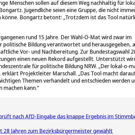
unge Menschen sollen auf diesem Weg nachhaltig für lok
Bongartz. Jugendliche seien eine Gruppe, die nicht immer
 könne. Bongartz betont: „Trotzdem ist das Tool natürl
ergangenen rund 15 Jahre. Der Wahl-O-Mat wird zwar im
r politische Bildung verantwortet und herausgegeben, 
aftliche Vor- und Nachbereitung. Zur Bundestagswahl 
ungen einen neuen Rekord aufgestellt. Unterstützt wir
ndeszentrale für politische Bildung NRW. „Der lokal-o-m
 erklärt Projektleiter Marschall. „Das Tool macht darau
 wichtigen Themen verhandelt und entschieden werden 
en machen kann.“
üft nach AfD-Eingabe das knappe Ergebnis im Stimmbe
t 28 Jahren zum Bezirksbürgermeister gewählt