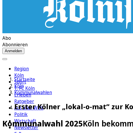
Abo
Abonnieren
Anmelden
Region
Köln
Startseite
Sport
Köln
1. FC Köln
Kommunalwahlen
Erleben
Ratgeber
Erster Kölner „lokal-o-mat“ zur
Aus aller Welt
Politik
Wirtschaft
Kommunalwahl 2025
Köln bekommt
Newsletter