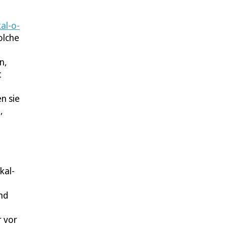
kal-o-
olche
n,
t
n sie
,
kal-
nd
r vor