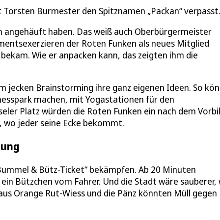
t Torsten Burmester den Spitznamen „Packan“ verpasst
ich angehäuft haben. Das weiß auch Oberbürgermeister
entsexerzieren der Roten Funken als neues Mitglied
 bekam. Wie er anpacken kann, das zeigten ihm die
m jecken Brainstorming ihre ganz eigenen Ideen. So kö
nesspark machen, mit Yogastationen für den
eler Platz würden die Roten Funken ein nach dem Vorbi
, wo jeder seine Ecke bekommt.
tung
ummel & Bütz-Ticket“ bekämpfen. Ab 20 Minuten
d ein Bützchen vom Fahrer. Und die Stadt wäre sauberer,
us Orange Rut-Wiess und die Pänz könnten Müll gegen