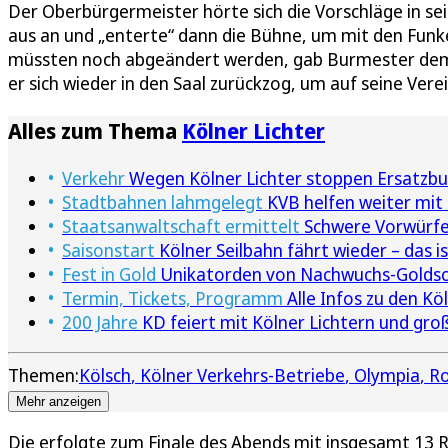
Der Oberbürgermeister hörte sich die Vorschläge in se
aus an und „enterte“ dann die Bühne, um mit den Funke
müssten noch abgeändert werden, gab Burmester dem 
er sich wieder in den Saal zurückzog, um auf seine Vere
Alles zum Thema
Kölner Lichter
Verkehr
Wegen Kölner Lichter stoppen Ersatzbu
Stadtbahnen lahmgelegt
KVB helfen weiter mit
Staatsanwaltschaft ermittelt
Schwere Vorwürfe 
Saisonstart
Kölner Seilbahn fährt wieder – das 
Fest in Gold
Unikatorden von Nachwuchs-Goldsc
Termin, Tickets, Programm
Alle Infos zu den Kö
200 Jahre
KD feiert mit Kölner Lichtern und gr
Themen:
Kölsch
Kölner Verkehrs-Betriebe
Olympia
R
Mehr anzeigen
Die erfolgte zum Finale des Abends mit insgesamt 13