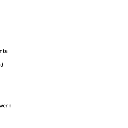
.
nnte
ld
 wenn