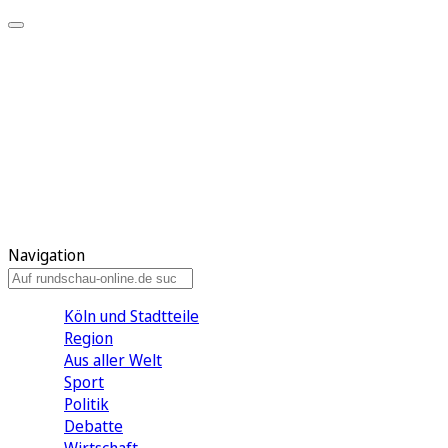
Meine KR
Meine Artikel
Meine Region
Meine Newsletter
Gewinnspiele
Mein Rundschau PLUS
Mein E-Paper
Navigation
Köln und Stadtteile
Region
Aus aller Welt
Sport
Politik
Debatte