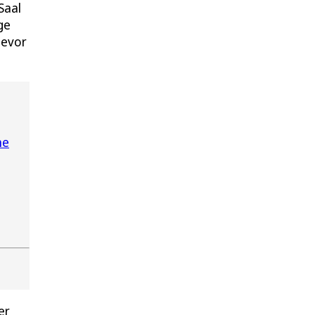
Saal
ge
bevor
ne
er