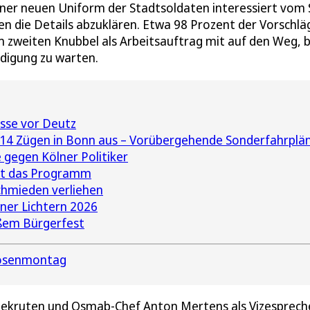
iner neuen Uniform der Stadtsoldaten interessiert vom 
n die Details abzuklären. Etwa 98 Prozent der Vorschlä
zweiten Knubbel als Arbeitsauftrag mit auf den Weg, 
idigung zu warten.
sse vor Deutz
 14 Zügen in Bonn aus – Vorübergehende Sonderfahrplä
gegen Kölner Politiker
ist das Programm
hmieden verliehen
lner Lichtern 2026
oßem Bürgerfest
osenmontag
 Rekruten und Osmab-Chef Anton Mertens als Vizesprech