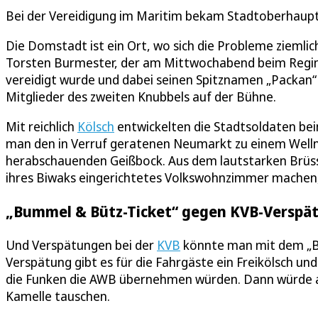
Bei der Vereidigung im Maritim bekam Stadtoberhaup
Die Domstadt ist ein Ort, wo sich die Probleme zieml
Torsten Burmester, der am Mittwochabend beim Regim
vereidigt wurde und dabei seinen Spitznamen „Packan“
Mitglieder des zweiten Knubbels auf der Bühne.
Mit reichlich
Kölsch
entwickelten die Stadtsoldaten bei
man den in Verruf geratenen Neumarkt zu einem Well
herabschauenden Geißbock. Aus dem lautstarken Brüss
ihres Biwaks eingerichtetes Volkswohnzimmer machen
„Bummel & Bütz-Ticket“ gegen KVB-Verspä
Und Verspätungen bei der
KVB
könnte man mit dem „B
Verspätung gibt es für die Fahrgäste ein Freikölsch un
die Funken die AWB übernehmen würden. Dann würde a
Kamelle tauschen.