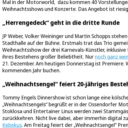
Mal in der Motorworld, dazu kommen 40 Vorstellunge
Weihnachtsshows und Konzerte. Das Angebot ist riesig
„Herrengedeck“ geht in die dritte Runde
JP Weber, Volker Weininger und Martin Schopps stehen a
Stadthalle auf der Bühne. Erstmals trat das Trio ge
Weihnachtsshow der drei Karnevals-Künstler, inklusive 
ihres Bestehens großer Beliebtheit. Nur
noch ganz wen
21. Dezember. Am heutigen Donnerstag ist Premiere. 
kommenden Jahr buchen.
„Weihnachtsengel“ feiert 20-jähriges Best
Tommy Engels Dinnershow ist schon lange eine kölsche
„Weihnachtsengels“ begrüßt er in der Ossendorfer Mot
Stoklosa und Entertainer Linus werden zwei Stammgä
zurückkehren. Nicht live dabei, aber immerhin digita
Kebekus
. Am Freitag feiert der „Weihnachtsengel“ Pre