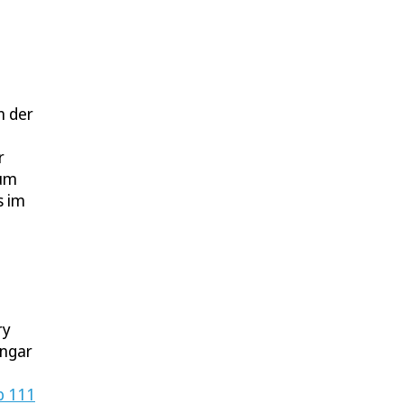
n der
r
zum
s im
ry
angar
b 111