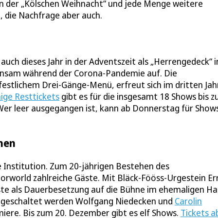
n der „Kölschen Weihnacht“ und jede Menge weitere
, die Nachfrage aber auch.
uch dieses Jahr in der Adventszeit als „Herrengedeck“ i
meinsam während der Corona-Pandemie auf. Die
festlichem Drei-Gänge-Menü, erfreut sich im dritten Jah
ige Resttickets
gibt es für die insgesamt 18 Shows bis 
Wer leer ausgegangen ist, kann ab Donnerstag für Show
ehen
 Institution. Zum 20-jährigen Bestehen des
orworld zahlreiche Gäste. Mit Bläck-Fööss-Urgestein Er
ste als Dauerbesetzung auf die Bühne im ehemaligen H
l zugeschaltet werden Wolfgang Niedecken und
Carolin
miere. Bis zum 20. Dezember gibt es elf Shows.
Tickets a