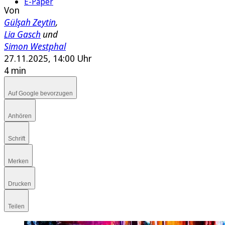
E-Paper
Von
Gülşah Zeytin
,
Lia Gasch
und
Simon Westphal
27.11.2025, 14:00 Uhr
4 min
Auf Google bevorzugen
Anhören
Schrift
Merken
Drucken
Teilen