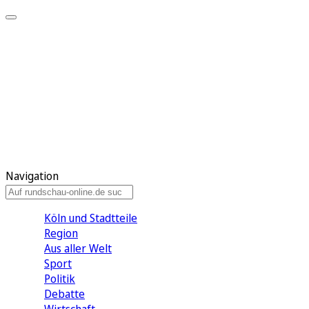
Meine KR
Meine Artikel
Meine Region
Meine Newsletter
Gewinnspiele
Mein Rundschau PLUS
Mein E-Paper
Navigation
Köln und Stadtteile
Region
Aus aller Welt
Sport
Politik
Debatte