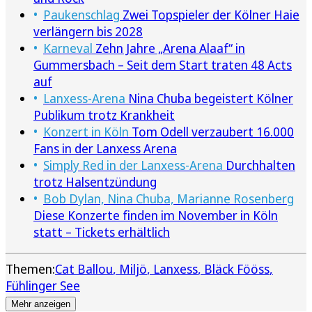
Paukenschlag
Zwei Topspieler der Kölner Haie
verlängern bis 2028
Karneval
Zehn Jahre „Arena Alaaf“ in
Gummersbach – Seit dem Start traten 48 Acts
auf
Lanxess-Arena
Nina Chuba begeistert Kölner
Publikum trotz Krankheit
Konzert in Köln
Tom Odell verzaubert 16.000
Fans in der Lanxess Arena
Simply Red in der Lanxess-Arena
Durchhalten
trotz Halsentzündung
Bob Dylan, Nina Chuba, Marianne Rosenberg
Diese Konzerte finden im November in Köln
statt – Tickets erhältlich
Themen:
Cat Ballou
Miljö
Lanxess
Bläck Fööss
Fühlinger See
Mehr anzeigen