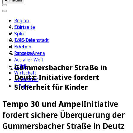
Anmelden
Region
Köln
Startseite
Sport
Köln
1. FC Köln
Köln-Innenstadt
Erleben
Deutz
Ratgeber
Lanxess Arena
Aus aller Welt
Gummersbacher Straße in
Politik
Wirtschaft
Deutz: Initiative fordert
Newsletter
Sicherheit für Kinder
E-Paper
Tempo 30 und Ampel
Initiative
fordert sichere Überquerung der
Gummersbacher Straße in Deutz