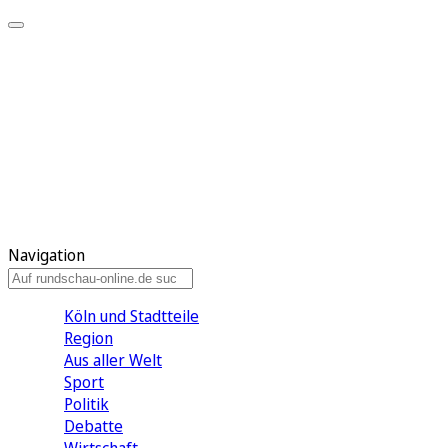
Meine KR
Meine Artikel
Meine Region
Meine Newsletter
Gewinnspiele
Mein Rundschau PLUS
Mein E-Paper
Navigation
Köln und Stadtteile
Region
Aus aller Welt
Sport
Politik
Debatte