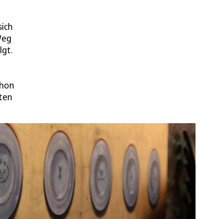
sich
Weg
lgt.
chon
ten