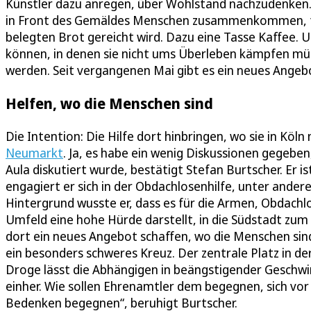
Künstler dazu anregen, über Wohlstand nachzudenken. Un
in Front des Gemäldes Menschen zusammenkommen, für d
belegten Brot gereicht wird. Dazu eine Tasse Kaffee. U
können, in denen sie nicht ums Überleben kämpfen mü
werden. Seit vergangenen Mai gibt es ein neues Angebo
Helfen, wo die Menschen sind
Die Intention: Die Hilfe dort hinbringen, wo sie in Kö
Neumarkt
. Ja, es habe ein wenig Diskussionen gegeben
Aula diskutiert wurde, bestätigt Stefan Burtscher. Er is
engagiert er sich in der Obdachlosenhilfe, unter ande
Hintergrund wusste er, dass es für die Armen, Obda
Umfeld eine hohe Hürde darstellt, in die Südstadt zu
dort ein neues Angebot schaffen, wo die Menschen sin
ein besonders schweres Kreuz. Der zentrale Platz in de
Droge lässt die Abhängigen in beängstigender Geschwi
einher. Wie sollen Ehrenamtler dem begegnen, sich vo
Bedenken begegnen“, beruhigt Burtscher.