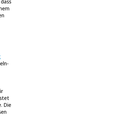
 dass
inem
en
u
t
eln-
ir
stet
. Die
sen