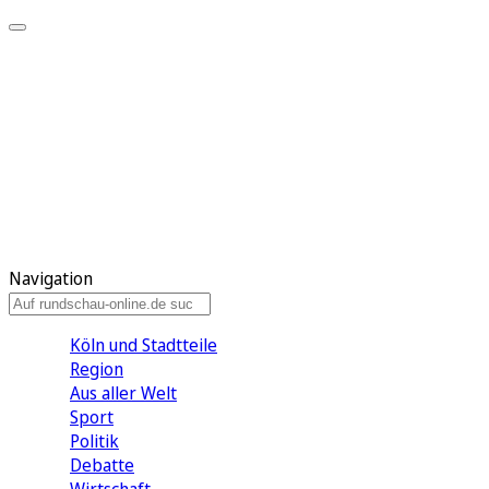
Meine KR
Meine Artikel
Meine Region
Meine Newsletter
Gewinnspiele
Mein Rundschau PLUS
Mein E-Paper
Navigation
Köln und Stadtteile
Region
Aus aller Welt
Sport
Politik
Debatte