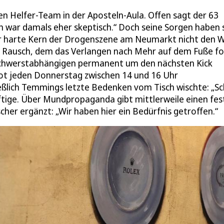
n Helfer-Team in der Aposteln-Aula. Offen sagt der 63
ch war damals eher skeptisch.“ Doch seine Sorgen haben 
l der harte Kern der Drogenszene am Neumarkt nicht den 
en Rausch, dem das Verlangen nach Mehr auf dem Fuße fo
e Schwerstabhängigen permanent um den nächsten Kick
bot jeden Donnerstag zwischen 14 und 16 Uhr
eßlich Temmings letzte Bedenken vom Tisch wischte: „S
tige. Über Mundpropaganda gibt mittlerweile einen fes
her ergänzt: „Wir haben hier ein Bedürfnis getroffen.“