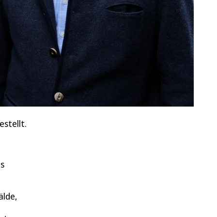
stellt.
es
älde,