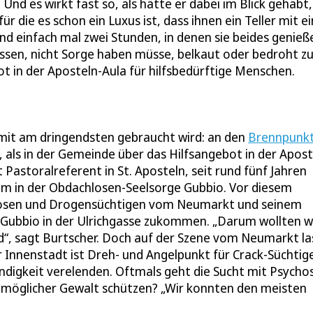
d es wirkt fast so, als hätte er dabei im Blick gehabt,
ie es schon ein Luxus ist, dass ihnen ein Teller mit e
nd einfach mal zwei Stunden, in denen sie beides genieß
ssen, nicht Sorge haben müsse, belkaut oder bedroht z
t in der Aposteln-Aula für hilfsbedürftige Menschen.
ln mit am dringendsten gebraucht wird: an den
Brennpunk
, als in der Gemeinde über das Hilfsangebot in der Apost
t Pastoralreferent in St. Aposteln, seit rund fünf Jahren
rem in der Obdachlosen-Seelsorge Gubbio. Vor diesem
chlosen und Drogensüchtigen vom Neumarkt und seinem
m Gubbio in der Ulrichgasse zukommen. „Darum wollten w
d“, sagt Burtscher. Doch auf der Szene vom Neumarkt la
r Innenstadt ist Dreh- und Angelpunkt für Crack-Süchtige
ndigkeit verelenden. Oftmals geht die Sucht mit Psycho
r möglicher Gewalt schützen? „Wir konnten den meisten