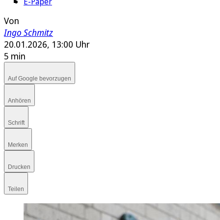
E-Paper
Von
Ingo Schmitz
20.01.2026, 13:00 Uhr
5 min
Auf Google bevorzugen
Anhören
Schrift
Merken
Drucken
Teilen