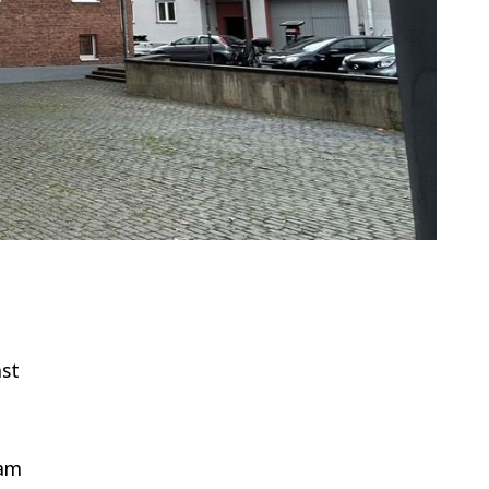
hst
 am