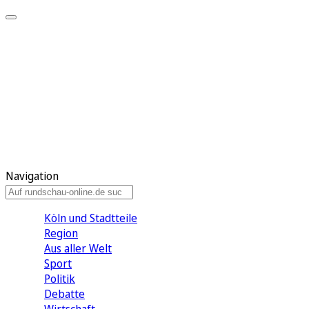
Meine KR
Meine Artikel
Meine Region
Meine Newsletter
Gewinnspiele
Mein Rundschau PLUS
Mein E-Paper
Navigation
Köln und Stadtteile
Region
Aus aller Welt
Sport
Politik
Debatte