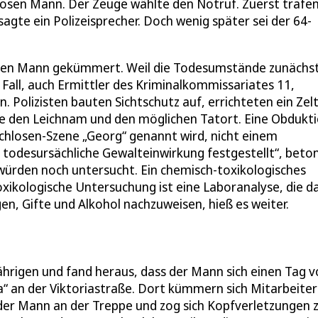
osen Mann. Der Zeuge wählte den Notruf. Zuerst trafe
agte ein Polizeisprecher. Doch wenig später sei der 64-
 den Mann gekümmert. Weil die Todesumstände zunächs
 Fall, auch Ermittler des Kriminalkommissariates 11,
 Polizisten bauten Sichtschutz auf, errichteten ein Zel
e den Leichnam und den möglichen Tatort. Eine Obdukti
achlosen-Szene „Georg“ genannt wird, nicht einem
 todesursächliche Gewalteinwirkung festgestellt“, beto
würden noch untersucht. Ein chemisch-toxikologisches
xikologische Untersuchung ist eine Laboranalyse, die d
n, Gifte und Alkohol nachzuweisen, hieß es weiter.
Jährigen und fand heraus, dass der Mann sich einen Tag 
a“ an der Viktoriastraße. Dort kümmern sich Mitarbeite
der Mann an der Treppe und zog sich Kopfverletzungen z