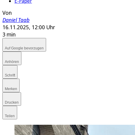
E-Paper
Von
Daniel Taab
16.11.2025, 12:00 Uhr
3 min
Auf Google bevorzugen
Anhören
Schrift
Merken
Drucken
Teilen