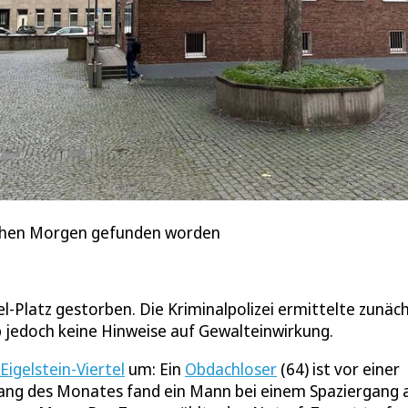
frühen Morgen gefunden worden
l-Platz gestorben. Die Kriminalpolizei ermittelte zunäc
jedoch keine Hinweise auf Gewalteinwirkung.
Eigelstein-Viertel
um: Ein
Obdachloser
(64) ist vor einer
ang des Monates fand ein Mann bei einem Spaziergang