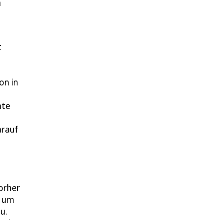
n
t
t
on in
nte
arauf
vorher
r um
u.