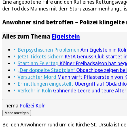
Eine angebotene Hilfe und den Ruf eines Rettungswag
der Tod des Mannes mit dem Sturz zusammenhängt, ist
Anwohner sind betroffen – Polizei klingelte
Alles zum Thema
Eigelstein
Bei psychischen Problemen
Am Eigelstein in Köl
Jetzt Tickets sichern
KStA Genuss-Club startet i
Start am Feiertag
Kölner Freibadsaison hat beg
„Der doppelte Stadtplan“
Obdachlose zeigen bei
Versuchter Mord
Mann wirft Pflasterstein von K
Ermittlungen eingestellt
Übergriff auf Obdachlo
Verkehr in Köln
Gähnende Leere und teure Altern
Thema:
Polizei Köln
Mehr anzeigen
Bei den Anwohnern rund um die Kirche St. Ursula ist