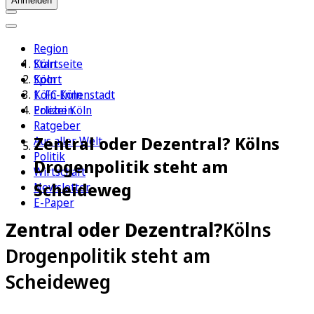
Anmelden
Region
Köln
Startseite
Sport
Köln
1. FC Köln
Köln-Innenstadt
Erleben
Polizei Köln
Ratgeber
Zentral oder Dezentral? Kölns
Aus aller Welt
Politik
Drogenpolitik steht am
Wirtschaft
Scheideweg
Newsletter
E-Paper
Zentral oder Dezentral?
Kölns
Drogenpolitik steht am
Scheideweg