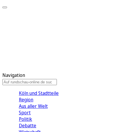
Meine KR
Meine Artikel
Meine Region
Meine Newsletter
Gewinnspiele
Mein Rundschau PLUS
Mein E-Paper
Navigation
Köln und Stadtteile
Region
Aus aller Welt
Sport
Politik
Debatte