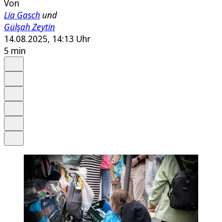
Von
Lia Gasch
und
Gülşah Zeytin
14.08.2025, 14:13 Uhr
5 min
Auf Google bevorzugen
Anhören
Schrift
Merken
Drucken
Teilen