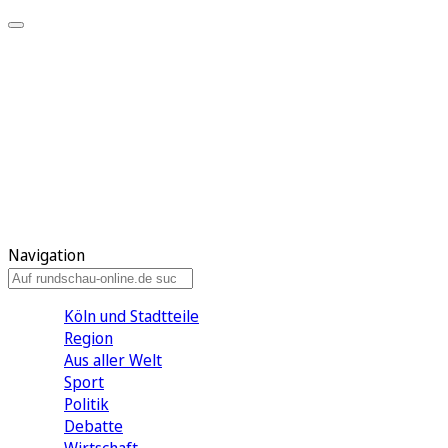
Meine KR
Meine Artikel
Meine Region
Meine Newsletter
Gewinnspiele
Mein Rundschau PLUS
Mein E-Paper
Navigation
Köln und Stadtteile
Region
Aus aller Welt
Sport
Politik
Debatte