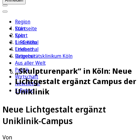
Anmelden
Region
Köln
Startseite
Sport
Köln
1. FC Köln
Lindenthal
Erleben
Lindenthal
Ratgeber
Universitätsklinikum Köln
Aus aller Welt
„Skulpturenpark“ in Köln: Neue
Politik
Wirtschaft
Lichtgestalt ergänzt Campus der
Newsletter
Uniklinik
E-Paper
Neue Lichtgestalt ergänzt
Uniklinik-Campus
Von