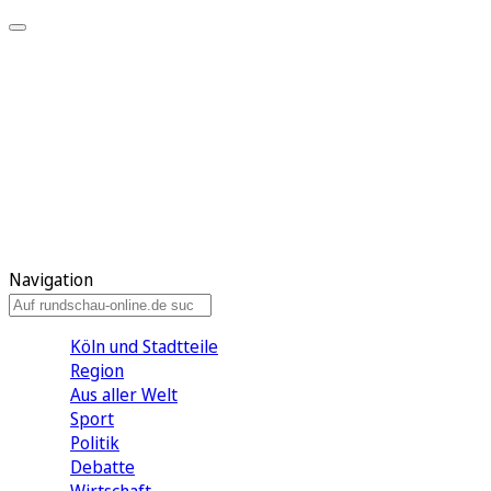
Meine KR
Meine Artikel
Meine Region
Meine Newsletter
Gewinnspiele
Mein Rundschau PLUS
Mein E-Paper
Navigation
Köln und Stadtteile
Region
Aus aller Welt
Sport
Politik
Debatte