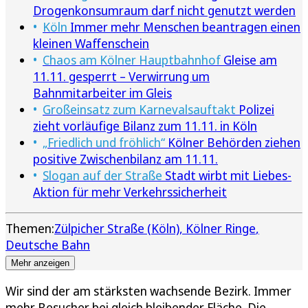
Drogenkonsumraum darf nicht genutzt werden
Köln
Immer mehr Menschen beantragen einen
kleinen Waffenschein
Chaos am Kölner Hauptbahnhof
Gleise am
11.11. gesperrt – Verwirrung um
Bahnmitarbeiter im Gleis
Großeinsatz zum Karnevalsauftakt
Polizei
zieht vorläufige Bilanz zum 11.11. in Köln
„Friedlich und fröhlich“
Kölner Behörden ziehen
positive Zwischenbilanz am 11.11.
Slogan auf der Straße
Stadt wirbt mit Liebes-
Aktion für mehr Verkehrssicherheit
Themen:
Zülpicher Straße (Köln)
Kölner Ringe
Deutsche Bahn
Mehr anzeigen
Wir sind der am stärksten wachsende Bezirk. Immer
mehr Besucher bei gleich bleibender Fläche. Die