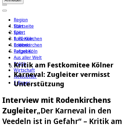
Anmelden
Region
Köln
Startseite
Sport
Köln
1. FC Köln
Rodenkirchen
Erleben
Rodenkirchen
Ratgeber
Polizei Köln
Aus aller Welt
Kritik am Festkomitee Kölner
Politik
Wirtschaft
Karneval: Zugleiter vermisst
Newsletter
Unterstützung
E-Paper
Interview mit Rodenkirchens
Zugleiter
„Der Karneval in den
Veedeln ist in Gefahr“ – Kritik am