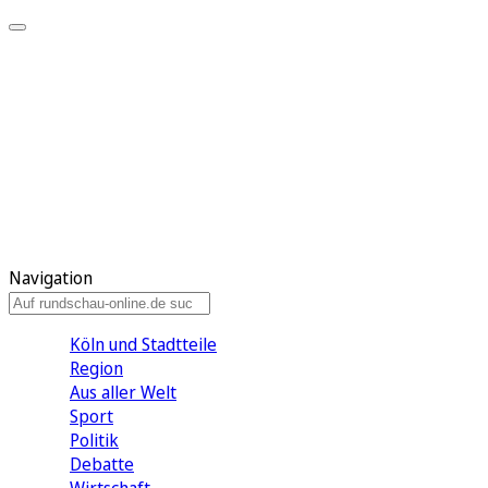
Meine KR
Meine Artikel
Meine Region
Meine Newsletter
Gewinnspiele
Mein Rundschau PLUS
Mein E-Paper
Navigation
Köln und Stadtteile
Region
Aus aller Welt
Sport
Politik
Debatte