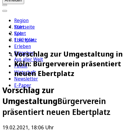
Anmelden
Region
Köln
Startseite
Sport
Köln
1. FC Köln
Ebertplatz
Erleben
Vorschlag zur Umgestaltung in
Ratgeber
Aus aller Welt
Köln: Bürgerverein präsentiert
Politik
neuen Ebertplatz
Wirtschaft
Newsletter
E-Paper
Vorschlag zur
Umgestaltung
Bürgerverein
präsentiert neuen Ebertplatz
19.02.2021, 18:06 Uhr