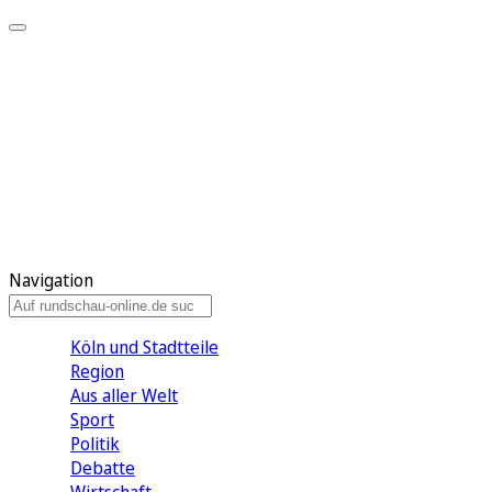
Meine KR
Meine Artikel
Meine Region
Meine Newsletter
Gewinnspiele
Mein Rundschau PLUS
Mein E-Paper
Navigation
Köln und Stadtteile
Region
Aus aller Welt
Sport
Politik
Debatte