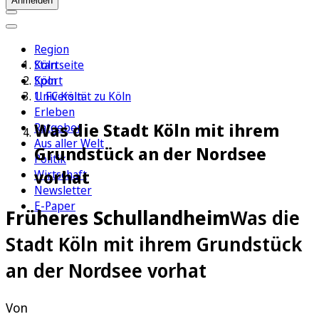
Anmelden
Region
Köln
Startseite
Sport
Köln
1. FC Köln
Universität zu Köln
Erleben
Was die Stadt Köln mit ihrem
Ratgeber
Aus aller Welt
Grundstück an der Nordsee
Politik
vorhat
Wirtschaft
Newsletter
E-Paper
Früheres Schullandheim
Was die
Stadt Köln mit ihrem Grundstück
an der Nordsee vorhat
Von