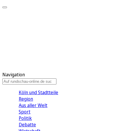
Meine KR
Meine Artikel
Meine Region
Meine Newsletter
Gewinnspiele
Mein Rundschau PLUS
Mein E-Paper
Navigation
Köln und Stadtteile
Region
Aus aller Welt
Sport
Politik
Debatte