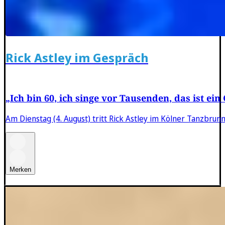
Rick Astley im Gespräch
„Ich bin 60, ich singe vor Tausenden, das ist ei
Am Dienstag (4. August) tritt Rick Astley im Kölner Tanzbrun
Merken