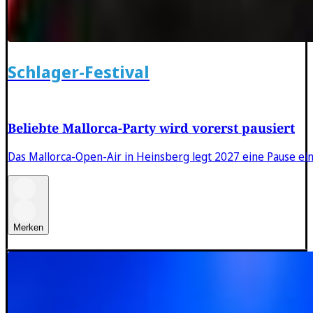
Schlager-Festival
Beliebte Mallorca-Party wird vorerst pausiert
Das Mallorca-Open-Air in Heinsberg legt 2027 eine Pause ei
Merken