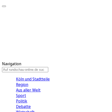
Meine KR
Meine Artikel
Meine Region
Meine Newsletter
Gewinnspiele
Mein Rundschau PLUS
Mein E-Paper
Navigation
Köln und Stadtteile
Region
Aus aller Welt
Sport
Politik
Debatte