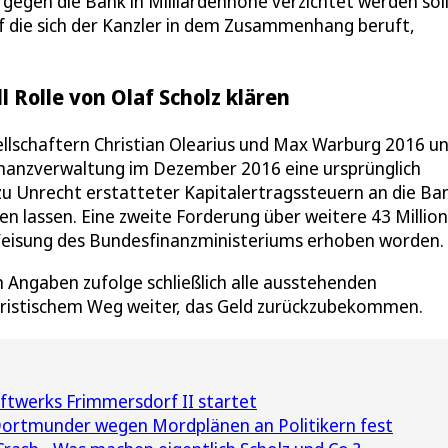
gen die Bank in Milliardenhöhe verzichtet werden soll
uf die sich der Kanzler in dem Zusammenhang beruft,
Rolle von Olaf Scholz klären
lschaftern Christian Olearius und Max Warburg 2016 u
inanzverwaltung im Dezember 2016 eine ursprünglich
u Unrecht erstatteter Kapitalertragssteuern an die Ba
en lassen. Eine zweite Forderung über weitere 43 Millio
 Weisung des Bundesfinanzministeriums erhoben worden.
 Angaben zufolge schließlich alle ausstehenden
uristischem Weg weiter, das Geld zurückzubekommen.
twerks Frimmersdorf II startet
ortmunder wegen Mordplänen an Politikern fest