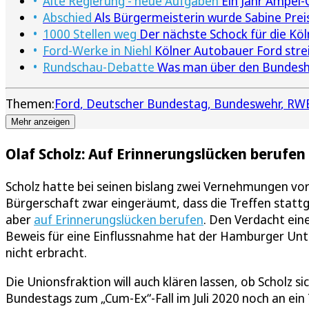
Alte Regierung - neue Aufgaben
Ein Jahr Ampel-
Abschied
Als Bürgermeisterin wurde Sabine Prei
1000 Stellen weg
Der nächste Schock für die Köl
Ford-Werke in Niehl
Kölner Autobauer Ford strei
Rundschau-Debatte
Was man über den Bundesha
Themen:
Ford
Deutscher Bundestag
Bundeswehr
RW
Mehr anzeigen
Olaf Scholz: Auf Erinnerungslücken berufen
Scholz hatte bei seinen bislang zwei Vernehmungen v
Bürgerschaft zwar eingeräumt, dass die Treffen stattg
aber
auf Erinnerungslücken berufen
. Den Verdacht eine
Beweis für eine Einflussnahme hat der Hamburger Unte
nicht erbracht.
Die Unionsfraktion will auch klären lassen, ob Scholz 
Bundestags zum „Cum-Ex“-Fall im Juli 2020 noch an ein