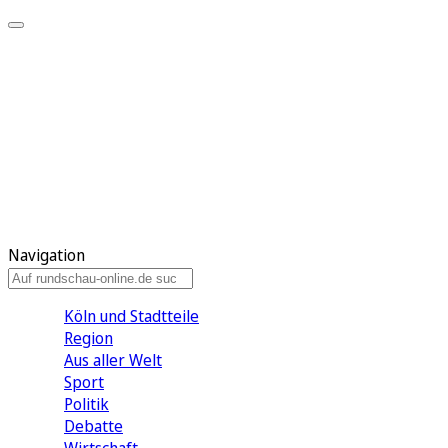
Meine KR
Meine Artikel
Meine Region
Meine Newsletter
Gewinnspiele
Mein Rundschau PLUS
Mein E-Paper
Navigation
Köln und Stadtteile
Region
Aus aller Welt
Sport
Politik
Debatte