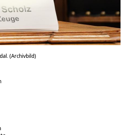
l. (Archivbild)
n
n