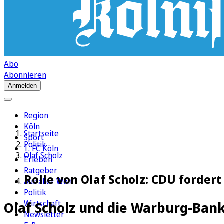
Abo
Abonnieren
Anmelden
Region
Köln
Startseite
Sport
Politik
1. FC Köln
Olaf Scholz
Erleben
Ratgeber
Rolle von Olaf Scholz: CDU forde
Aus aller Welt
Politik
Wirtschaft
Olaf Scholz und die Warburg-Ban
Newsletter