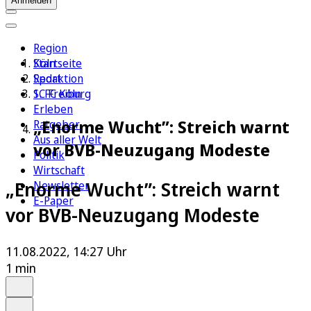
Anmelden
Region
Köln
Startseite
Sport
Redaktion
1. FC Köln
SC Freiburg
Erleben
„Enorme Wucht”: Streich warnt
Ratgeber
Aus aller Welt
vor BVB-Neuzugang Modeste
Politik
Wirtschaft
„Enorme Wucht”: Streich warnt
Newsletter
E-Paper
vor BVB-Neuzugang Modeste
11.08.2022, 14:27 Uhr
1 min
Auf Google bevorzugen
Anhören