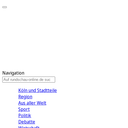
Meine KR
Meine Artikel
Meine Region
Meine Newsletter
Gewinnspiele
Mein Rundschau PLUS
Mein E-Paper
Navigation
Köln und Stadtteile
Region
Aus aller Welt
Sport
Politik
Debatte