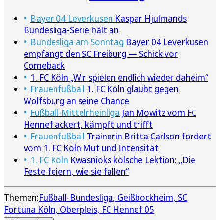
Bayer 04 Leverkusen
Kaspar Hjulmands
Bundesliga-Serie hält an
Bundesliga am Sonntag
Bayer 04 Leverkusen
empfängt den SC Freiburg — Schick vor
Comeback
1. FC Köln „Wir spielen endlich wieder daheim“
Frauenfußball
1. FC Köln glaubt gegen
Wolfsburg an seine Chance
Fußball-Mittelrheinliga
Jan Mowitz vom FC
Hennef ackert, kämpft und trifft
Frauenfußball
Trainerin Britta Carlson fordert
vom 1. FC Köln Mut und Intensität
1. FC Köln
Kwasnioks kölsche Lektion: „Die
Feste feiern, wie sie fallen“
Themen:
Fußball-Bundesliga
Geißbockheim
SC
Fortuna Köln
Oberpleis
FC Hennef 05