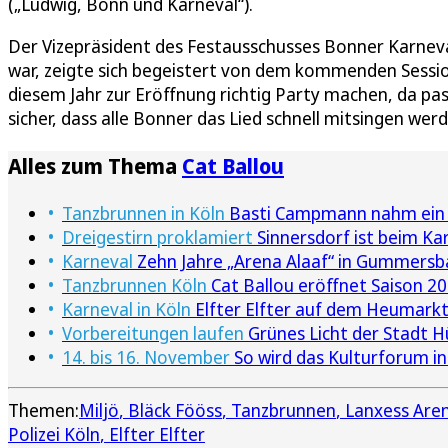
(„Ludwig, Bonn und Karneval“).
Der Vizepräsident des Festausschusses Bonner Karneval
war, zeigte sich begeistert von dem kommenden Sessions
diesem Jahr zur Eröffnung richtig Party machen, da pas
sicher, dass alle Bonner das Lied schnell mitsingen werd
Alles zum Thema
Cat Ballou
Tanzbrunnen in Köln
Basti Campmann nahm ein 
Dreigestirn proklamiert
Sinnersdorf ist beim Ka
Karneval
Zehn Jahre „Arena Alaaf“ in Gummersba
Tanzbrunnen Köln
Cat Ballou eröffnet Saison 2
Karneval in Köln
Elfter Elfter auf dem Heumarkt
Vorbereitungen laufen
Grünes Licht der Stadt H
14. bis 16. November
So wird das Kulturforum in
Themen:
Miljö
Bläck Fööss
Tanzbrunnen
Lanxess Are
Polizei Köln
Elfter Elfter