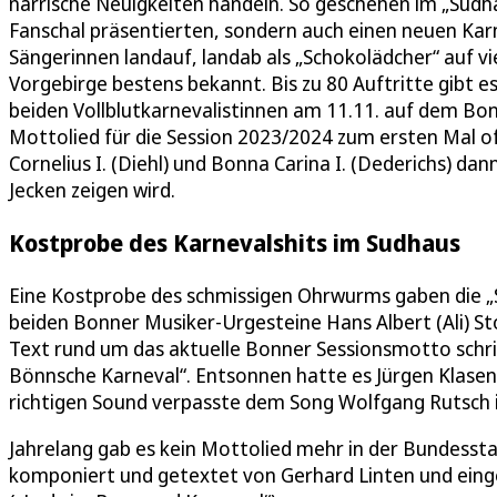
närrische Neuigkeiten handeln. So geschehen im „Sudhau
Fanschal präsentierten, sondern auch einen neuen Karn
Sängerinnen landauf, landab als „Schokolädcher“ auf 
Vorgebirge bestens bekannt. Bis zu 80 Auftritte gibt e
beiden Vollblutkarnevalistinnen am 11.11. auf dem Bo
Mottolied für die Session 2023/2024 zum ersten Mal off
Cornelius I. (Diehl) und Bonna Carina I. (Dederichs) d
Jecken zeigen wird.
Kostprobe des Karnevalshits im Sudhaus
Eine Kostprobe des schmissigen Ohrwurms gaben die „S
beiden Bonner Musiker-Urgesteine Hans Albert (Ali) St
Text rund um das aktuelle Bonner Sessionsmotto schrie
Bönnsche Karneval“. Entsonnen hatte es Jürgen Klasen, 
richtigen Sound verpasste dem Song Wolfgang Rutsch 
Jahrelang gab es kein Mottolied mehr in der Bundessta
komponiert und getextet von Gerhard Linten und eing