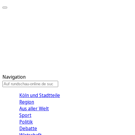
Meine KR
Meine Artikel
Meine Region
Meine Newsletter
Gewinnspiele
Mein Rundschau PLUS
Mein E-Paper
Navigation
Köln und Stadtteile
Region
Aus aller Welt
Sport
Politik
Debatte