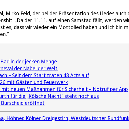
, Mirko Feld, der bei der Präsentation des Liedes auch 
hit: „Da der 11.11. auf einen Samstag fällt, werden wir
st es, dass wir wieder ein Mottolied haben und ich bin m
en.“
Bad in der jecken Menge
rneval der Nabel der Welt
ch – Seit dem Start traten 48 Acts auf
026 mit Gästen und Feuerwerk
 mit neuen Maßnahmen für Sicherheit – Notruf per App
ürth für die „Kölsche Nacht“ steht noch aus
 Burscheid eröffnet
na
Höhner
Kölner Dreigestirn
Westdeutscher Rundfun