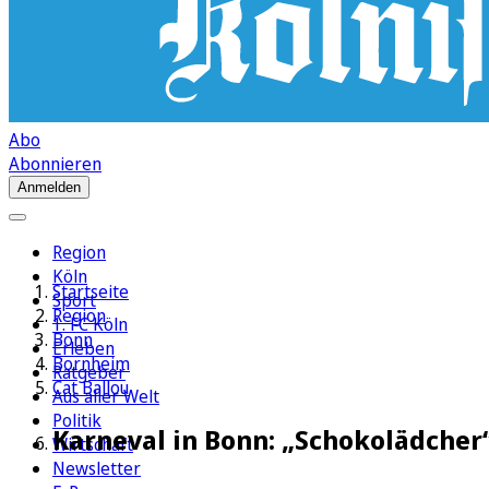
Abo
Abonnieren
Anmelden
Region
Köln
Startseite
Sport
Region
1. FC Köln
Bonn
Erleben
Bornheim
Ratgeber
Cat Ballou
Aus aller Welt
Politik
Karneval in Bonn: „Schokolädcher“
Wirtschaft
Newsletter