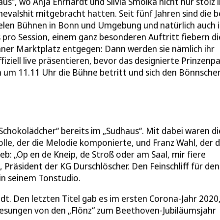
s“, wo Anja Ehrhardt und Silvia Smolka nicht nur stolz 
evalshit mitgebracht hatten. Seit fünf Jahren sind die 
vielen Bühnen in Bonn und Umgebung und natürlich auch 
s pro Session, einem ganz besonderen Auftritt fiebern di
nner Marktplatz entgegen: Dann werden sie nämlich ihr
iziell live präsentieren, bevor das designierte Prinzenp
ann um 11.11 Uhr die Bühne betritt und sich den Bönnsche
chokolädcher“ bereits im „Sudhaus“. Mit dabei waren di
olle, der die Melodie komponierte, und Franz Wahl, der 
b: „Op en de Kneip, de Stroß oder am Saal, mir fiere
Präsident der KG Durschlöscher. Den Feinschliff für den
in seinem Tonstudio.
dt. Den letzten Titel gab es im ersten Corona-Jahr 2020
esungen von den „Flönz“ zum Beethoven-Jubiläumsjahr