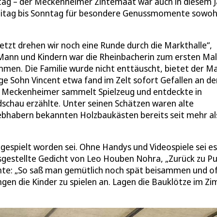
tag – der Meckenheimer Zintemaat war auch in diesem J
eitag bis Sonntag für besondere Genussmomente sowohl
etzt drehen wir noch eine Runde durch die Markthalle“,
 Mann und Kindern war die Rheinbacherin zum ersten Ma
men. Die Familie wurde nicht enttäuscht, bietet der M
ige Sohn Vincent etwa fand im Zelt sofort Gefallen an d
er Meckenheimer sammelt Spielzeug und entdeckte in
ndschau erzählte. Unter seinen Schätzen waren alte
ebhabern bekannten Holzbaukästen bereits seit mehr al
gespielt worden sei. Ohne Handys und Videospiele sei es
sgestellte Gedicht von Leo Houben Nohra, „Zurück zu P
ente: „So saß man gemütlich noch spät beisammen und o
gen die Kinder zu spielen an. Lagen die Bauklötze im Z