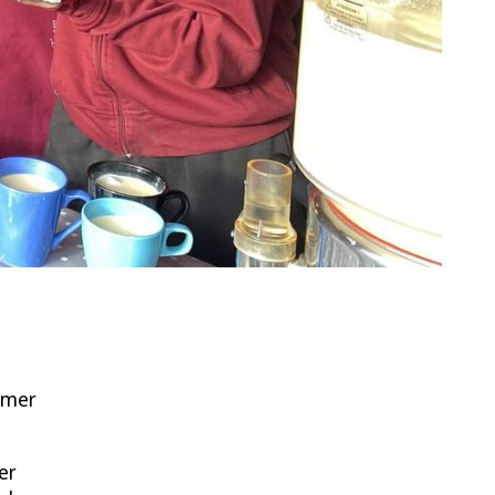
imer
er