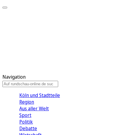
Meine KR
Meine Artikel
Meine Region
Meine Newsletter
Gewinnspiele
Mein Rundschau PLUS
Mein E-Paper
Navigation
Köln und Stadtteile
Region
Aus aller Welt
Sport
Politik
Debatte