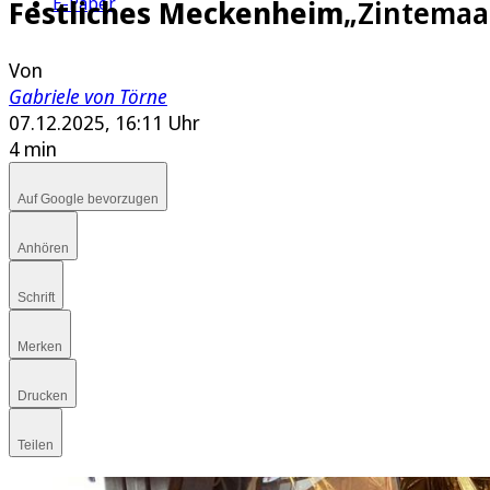
E-Paper
Festliches Meckenheim
„Zintemaat
Von
Gabriele von Törne
07.12.2025, 16:11 Uhr
4 min
Auf Google bevorzugen
Anhören
Schrift
Merken
Drucken
Teilen