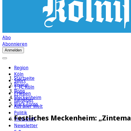
Abo
Abonnieren
Anmelden
Region
Köln
Startseite
Sport
Region
1. FC Köln
Bonn
Erleben
Meckenheim
Ratgeber
Bläck Fööss
Aus aller Welt
Politik
Festliches Meckenheim: „Zintema
Wirtschaft
Newsletter