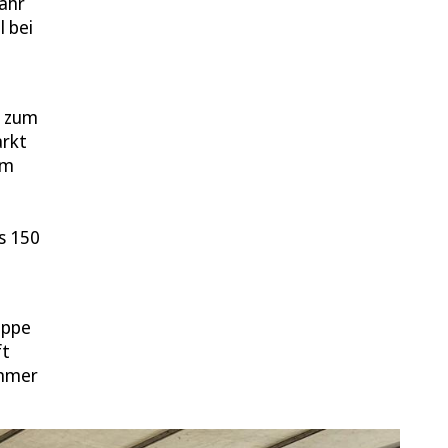
ahr
 bei
l zum
arkt
em
s 150
uppe
ft
immer