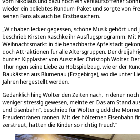
vom Nikolaus und dazu noch ein verkaufsoffener Sonn
wieder ein beliebtes Rundum-Paket und sorgte von Fr
seinen Fans als auch bei Erstbesuchern.
„Wir haben lecker gegessen, schöne Musik gehört und j
beschrieb Kirsten Raschke ihr Ausflugsprogramm. Mit
Weihnachtsmarkt in die benachbarte Apfelstadt gekom
doch Attraktionen für alle Altersgruppen. Der dreijähr
bunten Kipplaster von Aussteller Christoph Wolter. D
Thüringen seine Liebe zu Holzspielzeug, wie er der Ru
Baukästen aus Blumenau (Erzgebirge), wo die unter Li
Jahren hergestellt werden.
Gedanklich hing Wolter den Zeiten nach, in denen noch 
weniger stressig gewesen, meinte er. Das am Stand au
und Eisenbahn“, beschrieb für Wolter glückliche Mom
Freudentränen rannen. Mit der hölzernen Eisenbahn fin
zerstreut, hatten die Kinder so richtig Freud'.“