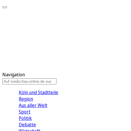
Meine KR
Meine Artikel
Meine Region
Meine Newsletter
Gewinnspiele
Mein Rundschau PLUS
Mein E-Paper
Navigation
Köln und Stadtteile
Region
Aus aller Welt
Sport
Politik
Debatte