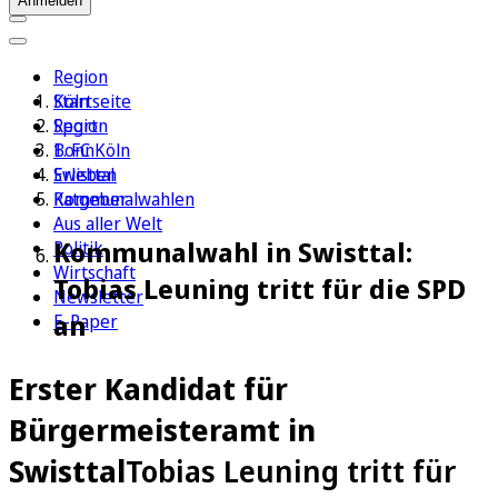
Anmelden
Region
Köln
Startseite
Sport
Region
1. FC Köln
Bonn
Erleben
Swisttal
Ratgeber
Kommunalwahlen
Aus aller Welt
Kommunalwahl in Swisttal:
Politik
Wirtschaft
Tobias Leuning tritt für die SPD
Newsletter
an
E-Paper
Erster Kandidat für
Bürgermeisteramt in
Swisttal
Tobias Leuning tritt für