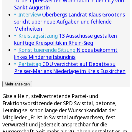
fordert preiswerten Wohnraum in der City von
Sankt Augustin
Interview
Oberbergs Landrat Klaus Grootens
spricht über neue Aufgaben und fehlende
Mehrheiten
Kreistagssitzung
13 Ausschüsse gestalten
künftige Kreispolitik in Rhein-Sieg
Konstituierende Sitzung
Nippes bekommt
linkes Minderheitsbündnis
Parteitag
CDU verzichtet auf Debatte zu
Preiser-Marians Niederlage im Kreis Euskirchen
Mehr anzeigen
Gisela Hein, stellvertretende Partei- und
Fraktionsvorsitzende der SPD Swisttal, betonte,
Leuning sei schon lange der Wunschkandidat der
Mitglieder. „Er ist in Swisttal aufgewachsen, fest
verwurzelt und jederzeit ansprechbar für die
Bürgerschaft. Seit mehr als 20 Jahren gestaltet er im