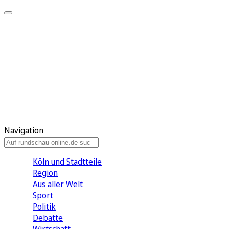
Meine KR
Meine Artikel
Meine Region
Meine Newsletter
Gewinnspiele
Mein Rundschau PLUS
Mein E-Paper
Navigation
Köln und Stadtteile
Region
Aus aller Welt
Sport
Politik
Debatte