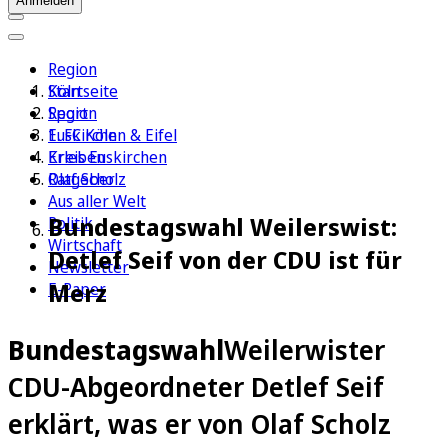
Anmelden
Region
Köln
Startseite
Sport
Region
1. FC Köln
Euskirchen & Eifel
Erleben
Kreis Euskirchen
Ratgeber
Olaf Scholz
Aus aller Welt
Bundestagswahl Weilerswist:
Politik
Wirtschaft
Detlef Seif von der CDU ist für
Newsletter
Merz
E-Paper
Bundestagswahl
Weilerwister
CDU-Abgeordneter Detlef Seif
erklärt, was er von Olaf Scholz