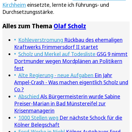
Kirchheim
einsetzte, lernte ich Führungs- und
Durchsetzungsstärke.
Alles zum Thema
Olaf Scholz
Kohleverstromung
Rückbau des ehemaligen
Kraftwerks Frimmersdorf II startet
Scholz und Merkel auf Todesliste
GSG 9 nimmt
Dortmunder wegen Mordplänen an Politikern
fest
Alte Regierung - neue Aufgaben
Ein Jahr
Ampel-Crash - Was machen eigentlich Scholz und
Co.?
Abschied
Als Bürgermeisterin wurde Sabine
Preiser-Marian in Bad Münstereifel zur
Krisenmanagerin
1000 Stellen weg
Der nächste Schock für die
Kölner Belegschaft
Ford-Werke in Niehl
Kölner Autobauer Ford