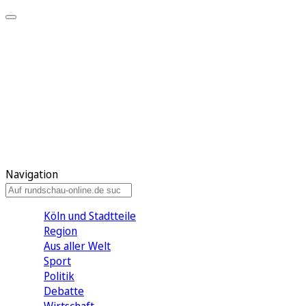
Meine KR
Meine Artikel
Meine Region
Meine Newsletter
Gewinnspiele
Mein Rundschau PLUS
Mein E-Paper
Navigation
Köln und Stadtteile
Region
Aus aller Welt
Sport
Politik
Debatte