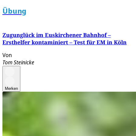
Übung
Zugunglück im Euskirchener Bahnhof –
Ersthelfer kontaminiert – Test für EM in Köln
Von
Tom Steinicke
Merken