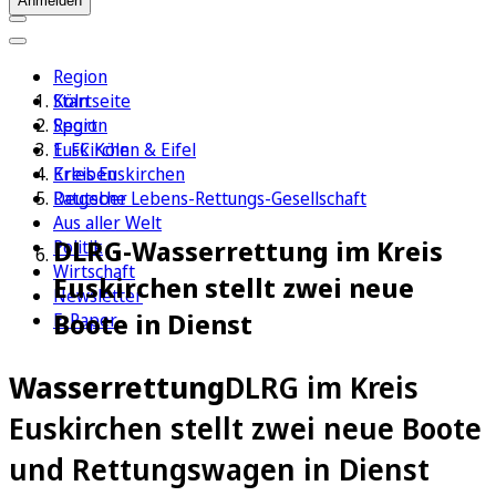
Anmelden
Region
Köln
Startseite
Sport
Region
1. FC Köln
Euskirchen & Eifel
Erleben
Kreis Euskirchen
Ratgeber
Deutsche Lebens-Rettungs-Gesellschaft
Aus aller Welt
DLRG-Wasserrettung im Kreis
Politik
Wirtschaft
Euskirchen stellt zwei neue
Newsletter
Boote in Dienst
E-Paper
Wasserrettung
DLRG im Kreis
Euskirchen stellt zwei neue Boote
und Rettungswagen in Dienst